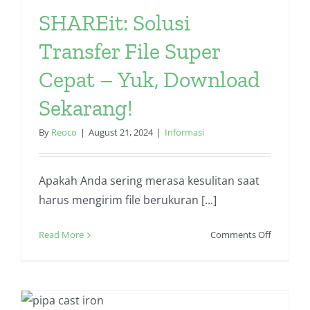
Tools
SHAREit: Solusi
Senuke
TNG
Transfer File Super
Cepat – Yuk, Download
Sekarang!
By
Reoco
|
August 21, 2024
|
Informasi
Apakah Anda sering merasa kesulitan saat
harus mengirim file berukuran [...]
on
Read More
Comments Off
SHAREit:
Solusi
Transfer
File