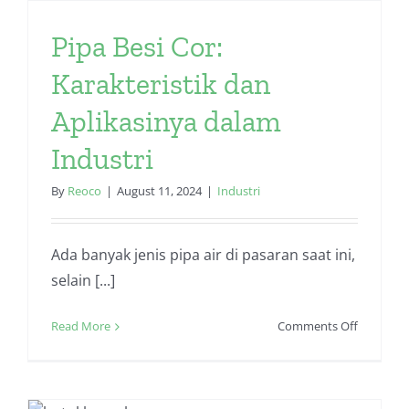
Super
Cepat
Pipa Besi Cor:
–
Yuk,
Karakteristik dan
Downloa
Sekarang
Aplikasinya dalam
Industri
By
Reoco
|
August 11, 2024
|
Industri
Ada banyak jenis pipa air di pasaran saat ini,
selain [...]
on
Read More
Comments Off
Pipa
Besi
Cor:
i