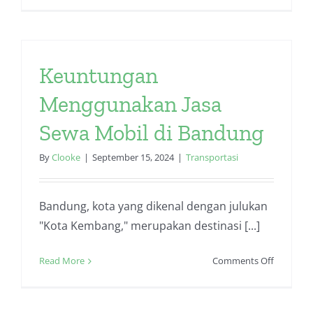
Memilih
Sewa
Mobil
Harian
Keuntungan
yang
Tepat
Menggunakan Jasa
Sewa Mobil di Bandung
By
Clooke
|
September 15, 2024
|
Transportasi
Bandung, kota yang dikenal dengan julukan
"Kota Kembang," merupakan destinasi [...]
on
Read More
Comments Off
Keuntun
Menggun
Jasa