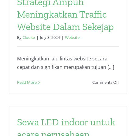
Strategi Ampuh
ac.id
di
Meningkatkan Traffic
Semaran
Website Dalam Sekejap
untuk
Bisnis
By
Clooke
|
July 3, 2024
|
Website
Lokal
Meningkatkan lalu lintas website secara
cepat dan signifikan merupakan tujuan [...]
on
Read More
Comments Off
Strategi
Ampuh
Meningk
Traffic
Website
Sewa LED indoor untuk
Dalam
Sekejap
acara perusahaan