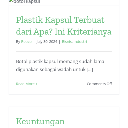
Karakteri
dan
Aplikasin
Plastik Kapsul Terbuat
dalam
Industri
dari Apa? Ini Kriterianya
By
Reoco
|
July 30, 2024
|
Bisnis
,
Industri
Botol plastik kapsul memang sudah lama
digunakan sebagai wadah untuk [...]
on
Read More
Comments Off
Plastik
Kapsul
Terbuat
dari
Apa?
Keuntungan
Ini