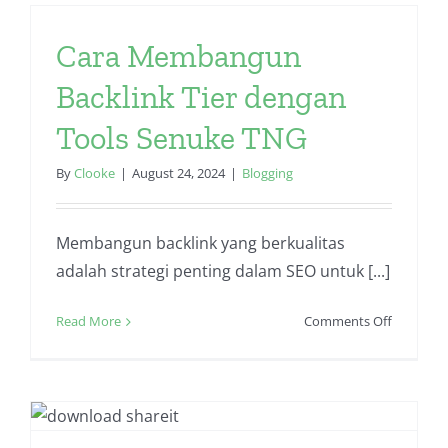
Sewa
Mobil
Cara Membangun
di
Bandung
Backlink Tier dengan
Tools Senuke TNG
By
Clooke
|
August 24, 2024
|
Blogging
Membangun backlink yang berkualitas
adalah strategi penting dalam SEO untuk [...]
on
Read More
Comments Off
Cara
Memban
Backlink
Tier
dengan