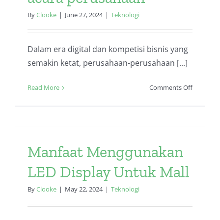
By
Clooke
|
June 27, 2024
|
Teknologi
Dalam era digital dan kompetisi bisnis yang
semakin ketat, perusahaan-perusahaan [...]
on
Read More
Comments Off
Sewa
LED
indoor
untuk
acara
Manfaat Menggunakan
perusaha
LED Display Untuk Mall
By
Clooke
|
May 22, 2024
|
Teknologi