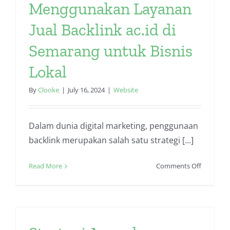
Kriterian
Menggunakan Layanan
Jual Backlink ac.id di
Semarang untuk Bisnis
Lokal
By
Clooke
|
July 16, 2024
|
Website
Dalam dunia digital marketing, penggunaan
backlink merupakan salah satu strategi [...]
on
Read More
Comments Off
Keuntun
Menggun
Layanan
Jual
Backlink