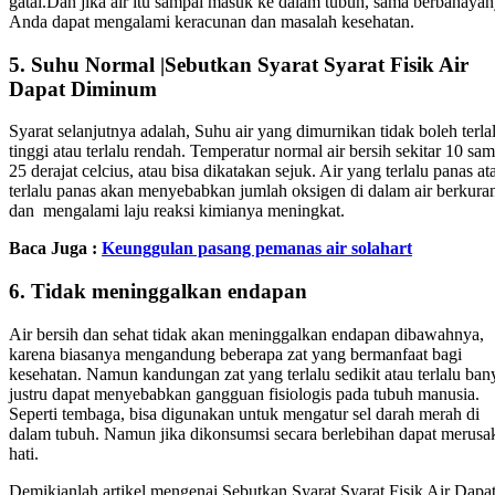
gatal.Dan jika air itu sampai masuk ke dalam tubuh, sama berbahayan
Anda dapat mengalami keracunan dan masalah kesehatan.
5. Suhu Normal |Sebutkan Syarat Syarat Fisik Air
Dapat Diminum
Syarat selanjutnya adalah, Suhu air yang dimurnikan tidak boleh terla
tinggi atau terlalu rendah. Temperatur normal air bersih sekitar 10 sa
25 derajat celcius, atau bisa dikatakan sejuk. Air yang terlalu panas at
terlalu panas akan menyebabkan jumlah oksigen di dalam air berkura
dan mengalami laju reaksi kimianya meningkat.
Baca Juga :
Keunggulan pasang pemanas air solahart
6. Tidak meninggalkan endapan
Air bersih dan sehat tidak akan meninggalkan endapan dibawahnya,
karena biasanya mengandung beberapa zat yang bermanfaat bagi
kesehatan. Namun kandungan zat yang terlalu sedikit atau terlalu ban
justru dapat menyebabkan gangguan fisiologis pada tubuh manusia.
Seperti tembaga, bisa digunakan untuk mengatur sel darah merah di
dalam tubuh. Namun jika dikonsumsi secara berlebihan dapat merusa
hati.
Demikianlah artikel mengenai Sebutkan Syarat Syarat Fisik Air Dapa