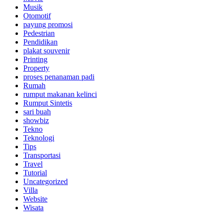
Musik
Otomotif
payung promosi
Pedestrian
Pendidikan
plakat souvenir
Printing
Property
proses penanaman padi
Rumah
rumput makanan kelinci
Rumput Sintetis
sari buah
showbiz
Tekno
Teknologi
Tips
Transportasi
Travel
Tutorial
Uncategorized
Villa
Website
Wisata