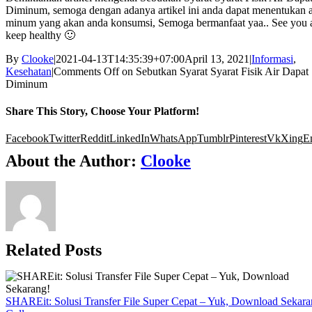
Diminum, semoga dengan adanya artikel ini anda dapat menentukan a
minum yang akan anda konsumsi, Semoga bermanfaat yaa.. See you 
keep healthy 🙂
By
Clooke
|
2021-04-13T14:35:39+07:00
April 13, 2021
|
Informasi
,
Kesehatan
|
Comments Off
on Sebutkan Syarat Syarat Fisik Air Dapat
Diminum
Share This Story, Choose Your Platform!
Facebook
Twitter
Reddit
LinkedIn
WhatsApp
Tumblr
Pinterest
Vk
Xing
E
About the Author:
Clooke
Related Posts
SHAREit: Solusi Transfer File Super Cepat – Yuk, Download Sekara