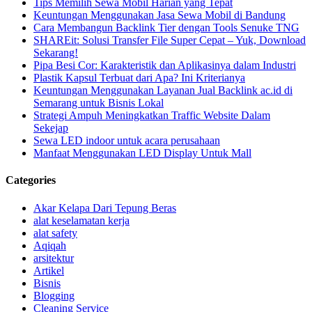
Tips Memilih Sewa Mobil Harian yang Tepat
Keuntungan Menggunakan Jasa Sewa Mobil di Bandung
Cara Membangun Backlink Tier dengan Tools Senuke TNG
SHAREit: Solusi Transfer File Super Cepat – Yuk, Download
Sekarang!
Pipa Besi Cor: Karakteristik dan Aplikasinya dalam Industri
Plastik Kapsul Terbuat dari Apa? Ini Kriterianya
Keuntungan Menggunakan Layanan Jual Backlink ac.id di
Semarang untuk Bisnis Lokal
Strategi Ampuh Meningkatkan Traffic Website Dalam
Sekejap
Sewa LED indoor untuk acara perusahaan
Manfaat Menggunakan LED Display Untuk Mall
Categories
Akar Kelapa Dari Tepung Beras
alat keselamatan kerja
alat safety
Aqiqah
arsitektur
Artikel
Bisnis
Blogging
Cleaning Service