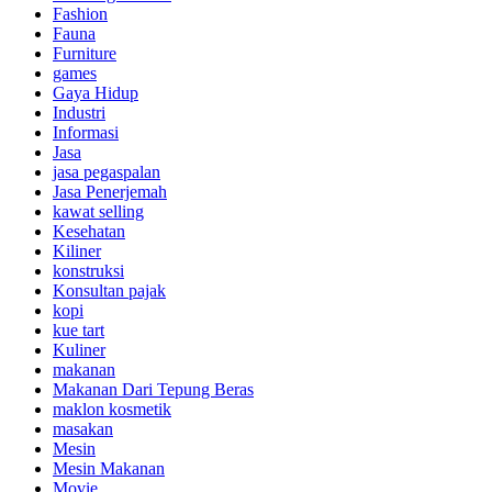
Fashion
Fauna
Furniture
games
Gaya Hidup
Industri
Informasi
Jasa
jasa pegaspalan
Jasa Penerjemah
kawat selling
Kesehatan
Kiliner
konstruksi
Konsultan pajak
kopi
kue tart
Kuliner
makanan
Makanan Dari Tepung Beras
maklon kosmetik
masakan
Mesin
Mesin Makanan
Movie