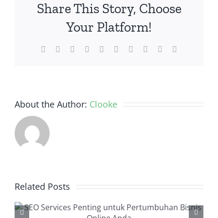
Share This Story, Choose
Your Platform!
Facebook
Twitter
Reddit
LinkedIn
WhatsApp
Tumblr
Pinterest
Vk
Xing
Email
About the Author:
Clooke
Related Posts
Backlink Checker, Alat