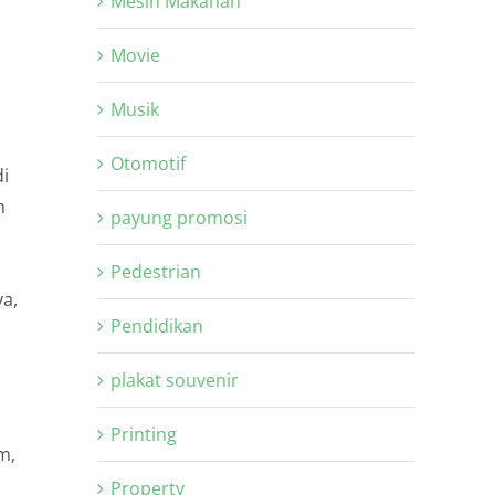
Mesin Makanan
Movie
Musik
Otomotif
i
n
payung promosi
Pedestrian
a,
Pendidikan
plakat souvenir
Printing
m,
Property