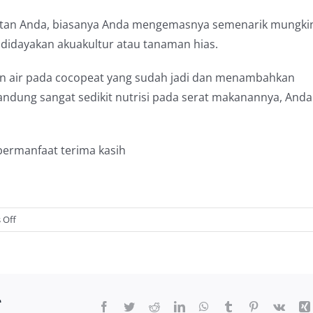
atan Anda, biasanya Anda mengemasnya semenarik mungki
didayakan akuakultur atau tanaman hias.
 air pada cocopeat yang sudah jadi dan menambahkan
ngandung sangat sedikit nutrisi pada serat makanannya, Anda
ermanfaat terima kasih
on
 Off
Cara
Membuat
Cocopeat
Secara
r
Manual
Facebook
Twitter
Reddit
LinkedIn
WhatsApp
Tumblr
Pinterest
Vk