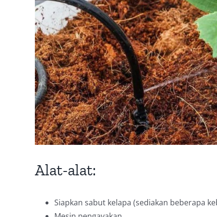
Alat-alat:
Siapkan sabut kelapa (sediakan beberapa k
Mesin pengayakan