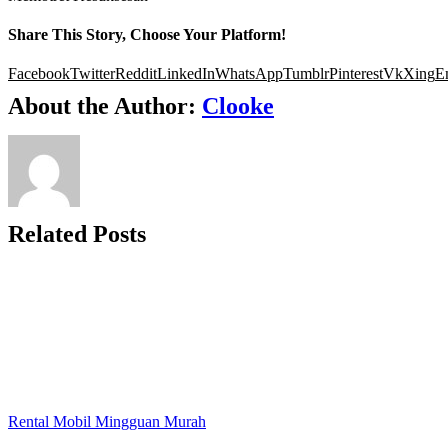
Share This Story, Choose Your Platform!
Facebook
Twitter
Reddit
LinkedIn
WhatsApp
Tumblr
Pinterest
Vk
Xing
E
About the Author:
Clooke
Related Posts
Rental Mobil Mingguan Murah