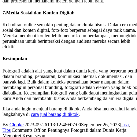
dan profesional memahami materi dengan lebih baik.
7.Media Sosial dan Konten Digital:
Kehadiran online semakin penting dalam dunia bisnis. Dalam era med
sosial dan konten digital, foto-foto berperan sebagai daya tarik utama.
Mereka membuat konten lebih menarik dan berdampak, memungkink
perusahaan untuk berinteraksi dengan audiens mereka secara lebih
efektif.
Kesimpulan
Fotografi adalah alat yang kuat dalam dunia kerja yang berperan pent
dalam branding, pemasaran, komunikasi internal, dokumentasi, dan
banyak lagi. Baik dalam konteks perusahaan besar maupun dalam
membangun personal branding, fotografi adalah elemen yang tidak bo
diabaikan. Keterampilan fotografi yang baik dapat meningkatkan pel
karir Anda dan membantu bisnis Anda berkembang dalam era digital i
Jika anda ingin menjual barang di tiktok, Anda bisa mengetahui langk
langkahnya di
cara jual barang di tiktok
.
By
Clooke
|
2023-09-26T13:12:46+07:00
September 26, 2023
|
Jasa
,
Tips
|
Comments Off
on Pentingnya Fotografi dalam Dunia Kerja:
Memotret Kesuksesan