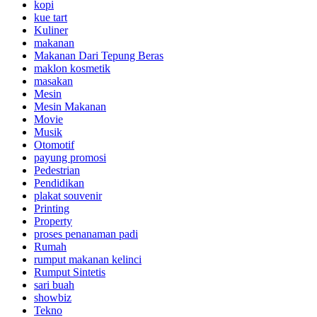
kopi
kue tart
Kuliner
makanan
Makanan Dari Tepung Beras
maklon kosmetik
masakan
Mesin
Mesin Makanan
Movie
Musik
Otomotif
payung promosi
Pedestrian
Pendidikan
plakat souvenir
Printing
Property
proses penanaman padi
Rumah
rumput makanan kelinci
Rumput Sintetis
sari buah
showbiz
Tekno