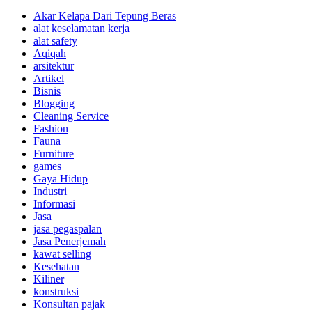
Akar Kelapa Dari Tepung Beras
alat keselamatan kerja
alat safety
Aqiqah
arsitektur
Artikel
Bisnis
Blogging
Cleaning Service
Fashion
Fauna
Furniture
games
Gaya Hidup
Industri
Informasi
Jasa
jasa pegaspalan
Jasa Penerjemah
kawat selling
Kesehatan
Kiliner
konstruksi
Konsultan pajak