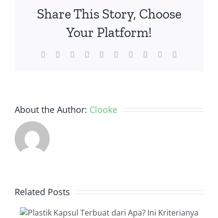
Bekerja
Share This Story, Choose
dari
Mana
Your Platform!
Saja
Facebook
Twitter
Reddit
LinkedIn
WhatsApp
Tumblr
Pinterest
Vk
Xing
Email
About the Author:
Clooke
Related Posts