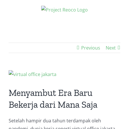
Skip
to
content
Previous
Next
View
Larger
Image
Menyambut Era Baru
Bekerja dari Mana Saja
Setelah hampir dua tahun terdampak oleh
pandemi, dunia kerja seperti virtual office jakarta