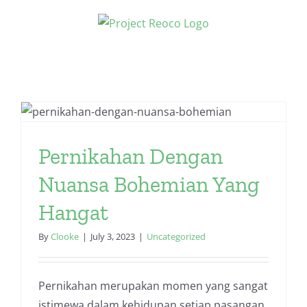
Skip
to
content
Pernikahan Dengan
Nuansa Bohemian Yang
Hangat
By
Clooke
|
July 3, 2023
|
Uncategorized
Pernikahan merupakan momen yang sangat
istimewa dalam kehidupan setiap pasangan.