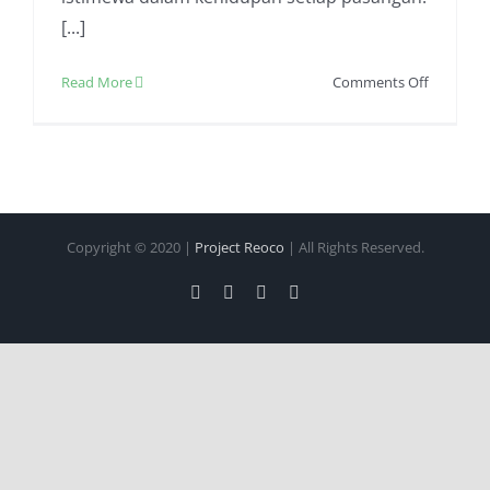
[...]
on
Read More
Comments Off
Pernikah
Dengan
Nuansa
Bohemia
Yang
Hangat
Copyright © 2020 |
Project Reoco
| All Rights Reserved.
Facebook
Twitter
Instagram
Pinterest