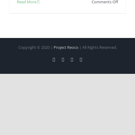
on
Read More
Comments Off
Cara
Membua
Maps
Bisnis
Serta
Manfaat
Copyright © 2020 |
Project Reoco
| All Rights Reserved.
Facebook
Twitter
Instagram
Pinterest