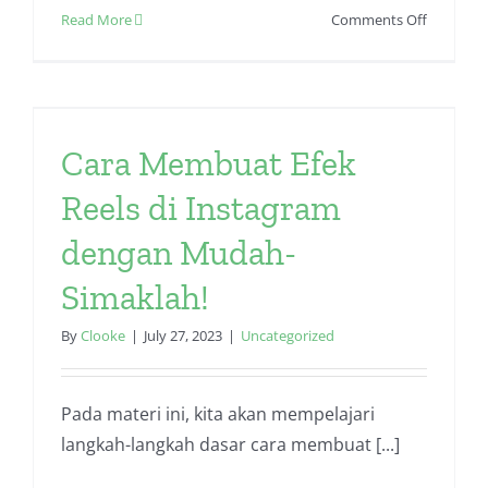
on
Read More
Comments Off
Cara
Membua
Reels
Keren
di
Cara Membuat Efek
Instagra
untuk
Reels di Instagram
Pemula
dengan Mudah-
Simaklah!
By
Clooke
|
July 27, 2023
|
Uncategorized
Pada materi ini, kita akan mempelajari
langkah-langkah dasar cara membuat [...]