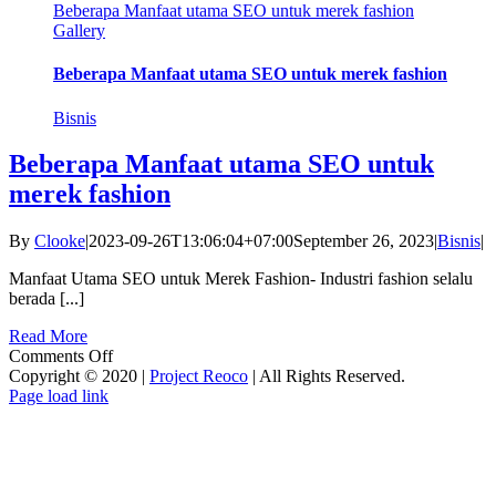
Beberapa Manfaat utama SEO untuk merek fashion
Gallery
Beberapa Manfaat utama SEO untuk merek fashion
Bisnis
Beberapa Manfaat utama SEO untuk
merek fashion
By
Clooke
|
2023-09-26T13:06:04+07:00
September 26, 2023
|
Bisnis
|
Manfaat Utama SEO untuk Merek Fashion- Industri fashion selalu
berada [...]
Read More
on
Comments Off
Beberapa
Copyright © 2020 |
Project Reoco
| All Rights Reserved.
Facebook
Twitter
Instagram
Pinterest
Manfaat
Page load link
Go
utama
to
SEO
Top
untuk
merek
fashion