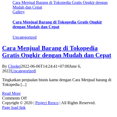
Cara Menjual Barang di Tokopedia Gratis Ongkir dengan
Mudah dan Cepat
Gallery
Cara Menjual Barang di Tokopedia Gratis Ongkir
dengan Mudah dan Cepat
Uncategorized
Cara Menjual Barang di Tokopedia
Gratis Ongkir dengan Mudah dan Cepat
By
Clooke
|
2022-06-06T14:24:41+07:00
June 6,
2022
|
Uncategorized
|
Tingkatkan penjualan bisnis kamu dengan Cara Menjual barang di
Tokopedia [...]
Read More
on
Comments Off
Cara
Copyright © 2020 |
Project Reoco
| All Rights Reserved.
Facebook
Twitter
Instagram
Pinterest
Menjual
Page load link
Go
Barang
to
di