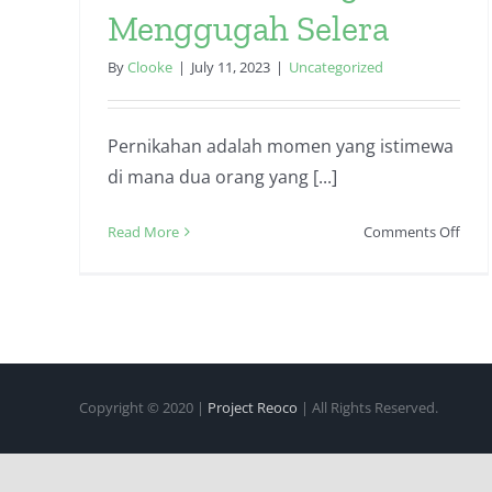
Menggugah Selera
By
Clooke
|
July 11, 2023
|
Uncategorized
Pernikahan adalah momen yang istimewa
di mana dua orang yang [...]
on
Read More
Comments Off
Hida
Pra
Pern
Yang
Men
Sele
Copyright © 2020 |
Project Reoco
| All Rights Reserved.