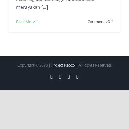
merayakan [...]
on
Read More
Comments Off
Ide
Kado
Pernikah
Yang
Bermanfa
dan
Copyright © 2020 |
Project Reoco
| All Rights Reserved.
Berguna
Facebook
Twitter
Instagram
Pinterest