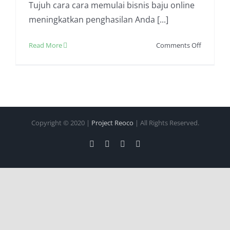
Tujuh cara cara memulai bisnis baju online
meningkatkan penghasilan Anda [...]
on
Read More
Comments Off
Cara
Memulai
Bisnis
Baju
Online
Yang
Copyright © 2020 |
Project Reoco
| All Rights Reserved.
Mudah
Untuk
Facebook
Twitter
Instagram
Pinterest
Anak
Muda