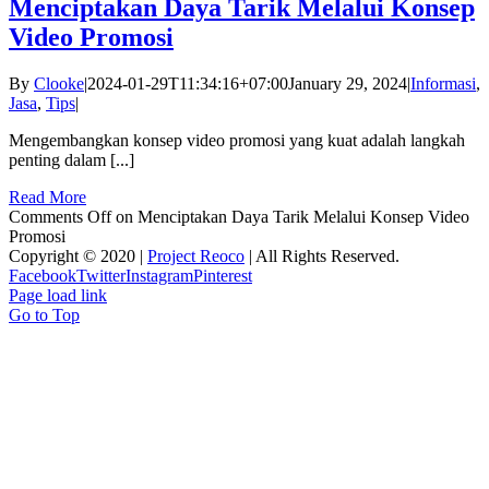
Menciptakan Daya Tarik Melalui Konsep
Video Promosi
By
Clooke
|
2024-01-29T11:34:16+07:00
January 29, 2024
|
Informasi
,
Jasa
,
Tips
|
Mengembangkan konsep video promosi yang kuat adalah langkah
penting dalam [...]
Read More
Comments Off
on Menciptakan Daya Tarik Melalui Konsep Video
Promosi
Copyright © 2020 |
Project Reoco
| All Rights Reserved.
Facebook
Twitter
Instagram
Pinterest
Page load link
Go to Top