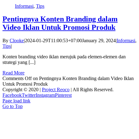
Informasi
,
Tips
Pentingnya Konten Branding dalam
Video Iklan Untuk Promosi Produk
By
Clooke
|
2024-01-29T11:00:53+07:00
January 29, 2024
|
Informasi
,
Tips
|
Konten branding video iklan merujuk pada elemen-elemen dan
strategi yang [...]
Read More
Comments Off
on Pentingnya Konten Branding dalam Video Iklan
Untuk Promosi Produk
Copyright © 2020 |
Project Reoco
| All Rights Reserved.
Facebook
Twitter
Instagram
Pinterest
Page load link
Go to Top