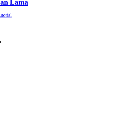
han Lama
utorial
|
a