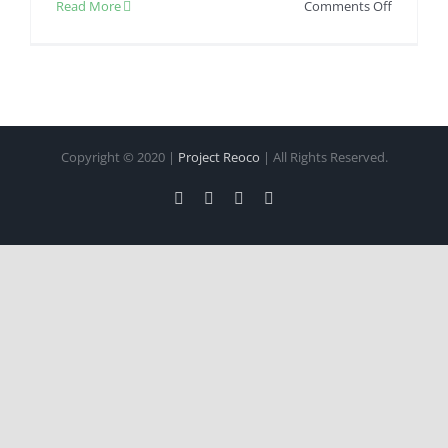
on
Read More
Comments Off
Variasi
Minuma
Kopi
Yang
Bisa
Anda
Copyright © 2020 |
Project Reoco
| All Rights Reserved.
Coba
Facebook
Twitter
Instagram
Pinterest