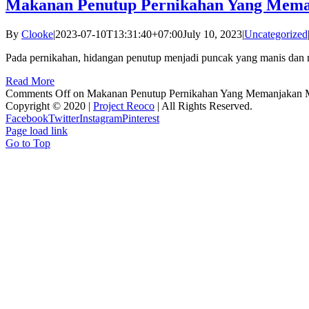
Makanan Penutup Pernikahan Yang Mema
By
Clooke
|
2023-07-10T13:31:40+07:00
July 10, 2023
|
Uncategorized
Pada pernikahan, hidangan penutup menjadi puncak yang manis dan 
Read More
Comments Off
on Makanan Penutup Pernikahan Yang Memanjakan 
Copyright © 2020 |
Project Reoco
| All Rights Reserved.
Facebook
Twitter
Instagram
Pinterest
Page load link
Go to Top