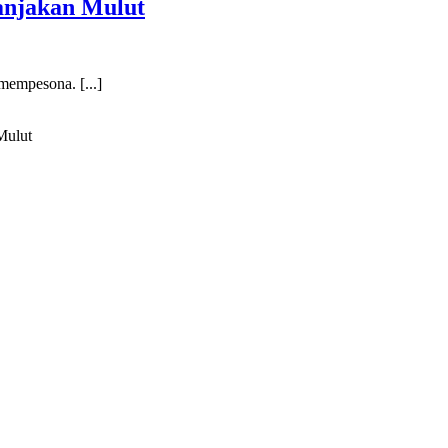
njakan Mulut
|
mempesona. [...]
Mulut