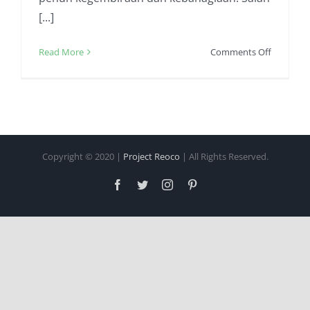
[...]
on
Read More
Comments Off
Makanan
Ringan
Untuk
Pernikah
Yang
Bisa
Copyright © 2020 |
Project Reoco
| All Rights Reserved.
Anda
Coba
Facebook
Twitter
Instagram
Pinterest