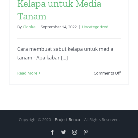
Kelapa untuk Media
Tanam
By
Clooke
|
September 14, 2022
|
Uncategorized
Cara membuat sabut kelapa untuk media
tanam - Apa kabar [...]
on
Read More
Comments Off
Cara
Membua
Sabut
Kelapa
untuk
Media
Copyright © 2020 |
Project Reoco
| All Rights Reserved.
Tanam
Facebook
Twitter
Instagram
Pinterest