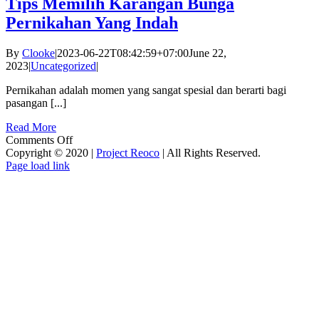
Tips Memilih Karangan Bunga
Pernikahan Yang Indah
By
Clooke
|
2023-06-22T08:42:59+07:00
June 22,
2023
|
Uncategorized
|
Pernikahan adalah momen yang sangat spesial dan berarti bagi
pasangan [...]
Read More
on
Comments Off
Tips
Copyright © 2020 |
Project Reoco
| All Rights Reserved.
Facebook
Twitter
Instagram
Pinterest
Memilih
Page load link
Go
Karangan
to
Bunga
Top
Pernikahan
Yang
Indah