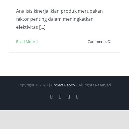
Analisis kinerja iklan produk merupakan
faktor penting dalam meningkatkan
efektivitas [...]
on
Read More
Comments Off
Meningk
Efektivita
Bisnis
Dengan
Cara
Analisis
Copyright © 2020 |
Project Reoco
| All Rights Reserved.
Kinerja
Iklan
Facebook
Twitter
Instagram
Pinterest
Produk