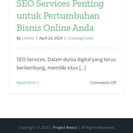
SEO Services Penting
untuk Pertumbuhan
Bisnis Online Anda
By
Clooke
|
April 24, 2024
|
Uncategorized
SEO Services, Dalam dunia digital yang terus
berkembang, memiliki situs [...]
on
Read More
Comments Off
SEO
Services
Penting
untuk
Pertumb
Bisnis
Copyright © 2020 |
Project Reoco
| All Rights Reserved.
Online