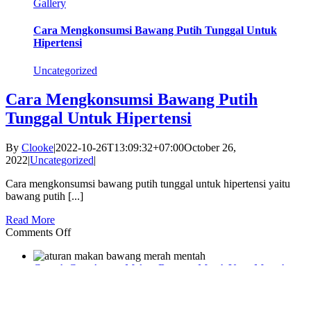
Gallery
Cara Mengkonsumsi Bawang Putih Tunggal Untuk
Hipertensi
Uncategorized
Cara Mengkonsumsi Bawang Putih
Tunggal Untuk Hipertensi
By
Clooke
|
2022-10-26T13:09:32+07:00
October 26,
2022
|
Uncategorized
|
Cara mengkonsumsi bawang putih tunggal untuk hipertensi yaitu
bawang putih [...]
Read More
on
Comments Off
Cara
Mengkonsumsi
Contoh Cara Aturan Makan Bawang Merah Yang Mentah
Bawang
Gallery
Putih
Tunggal
Untuk
Contoh Cara Aturan Makan Bawang Merah Yang