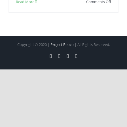
on
Read More
Comments Off
Tips
Dan
Langkah
Agar
Artikel
SEO
Copyright © 2020 |
Project Reoco
| All Rights Reserved.
Friendly!
Facebook
Twitter
Instagram
Pinterest