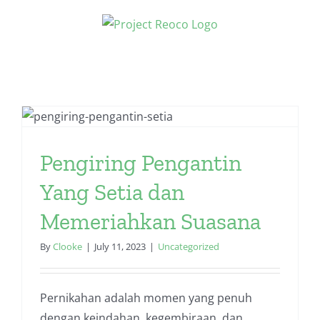
Skip
to
content
Pengiring Pengantin
Yang Setia dan
Memeriahkan Suasana
By
Clooke
|
July 11, 2023
|
Uncategorized
Pernikahan adalah momen yang penuh
dengan keindahan, kegembiraan, dan