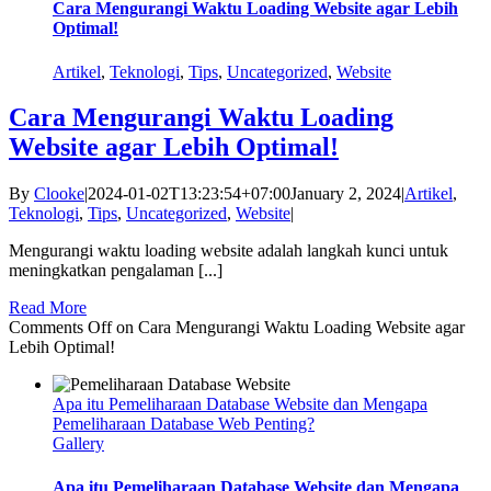
Cara Mengurangi Waktu Loading Website agar Lebih
Optimal!
Artikel
,
Teknologi
,
Tips
,
Uncategorized
,
Website
Cara Mengurangi Waktu Loading
Website agar Lebih Optimal!
By
Clooke
|
2024-01-02T13:23:54+07:00
January 2, 2024
|
Artikel
,
Teknologi
,
Tips
,
Uncategorized
,
Website
|
Mengurangi waktu loading website adalah langkah kunci untuk
meningkatkan pengalaman [...]
Read More
Comments Off
on Cara Mengurangi Waktu Loading Website agar
Lebih Optimal!
Apa itu Pemeliharaan Database Website dan Mengapa
Pemeliharaan Database Web Penting?
Gallery
Apa itu Pemeliharaan Database Website dan Mengapa