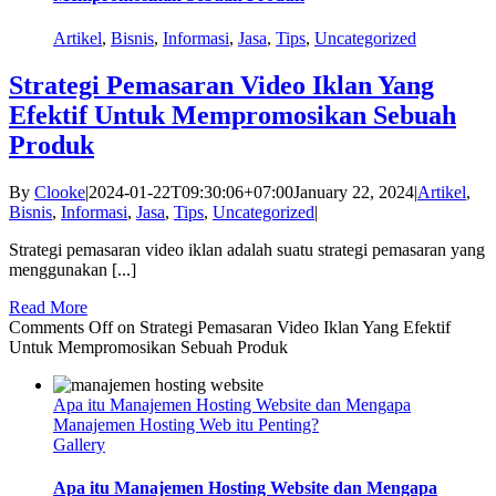
Artikel
,
Bisnis
,
Informasi
,
Jasa
,
Tips
,
Uncategorized
Strategi Pemasaran Video Iklan Yang
Efektif Untuk Mempromosikan Sebuah
Produk
By
Clooke
|
2024-01-22T09:30:06+07:00
January 22, 2024
|
Artikel
,
Bisnis
,
Informasi
,
Jasa
,
Tips
,
Uncategorized
|
Strategi pemasaran video iklan adalah suatu strategi pemasaran yang
menggunakan [...]
Read More
Comments Off
on Strategi Pemasaran Video Iklan Yang Efektif
Untuk Mempromosikan Sebuah Produk
Apa itu Manajemen Hosting Website dan Mengapa
Manajemen Hosting Web itu Penting?
Gallery
Apa itu Manajemen Hosting Website dan Mengapa