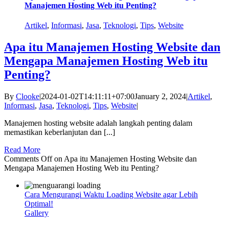
Manajemen Hosting Web itu Penting?
Artikel
,
Informasi
,
Jasa
,
Teknologi
,
Tips
,
Website
Apa itu Manajemen Hosting Website dan
Mengapa Manajemen Hosting Web itu
Penting?
By
Clooke
|
2024-01-02T14:11:11+07:00
January 2, 2024
|
Artikel
,
Informasi
,
Jasa
,
Teknologi
,
Tips
,
Website
|
Manajemen hosting website adalah langkah penting dalam
memastikan keberlanjutan dan [...]
Read More
Comments Off
on Apa itu Manajemen Hosting Website dan
Mengapa Manajemen Hosting Web itu Penting?
Cara Mengurangi Waktu Loading Website agar Lebih
Optimal!
Gallery