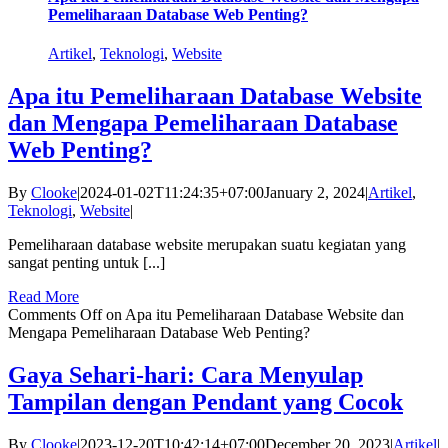
Pemeliharaan Database Web Penting?
Artikel
,
Teknologi
,
Website
Apa itu Pemeliharaan Database Website
dan Mengapa Pemeliharaan Database
Web Penting?
By
Clooke
|
2024-01-02T11:24:35+07:00
January 2, 2024
|
Artikel
,
Teknologi
,
Website
|
Pemeliharaan database website merupakan suatu kegiatan yang
sangat penting untuk [...]
Read More
Comments Off
on Apa itu Pemeliharaan Database Website dan
Mengapa Pemeliharaan Database Web Penting?
Gaya Sehari-hari: Cara Menyulap
Tampilan dengan Pendant yang Cocok
By
Clooke
|
2023-12-20T10:42:14+07:00
December 20, 2023
|
Artikel
|