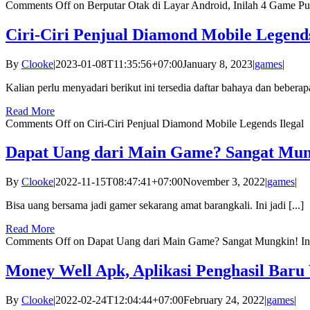
Comments Off
on Berputar Otak di Layar Android, Inilah 4 Game P
Ciri-Ciri Penjual Diamond Mobile Legends
By
Clooke
|
2023-01-08T11:35:56+07:00
January 8, 2023
|
games
|
Kalian perlu menyadari berikut ini tersedia daftar bahaya dan beberapa
Read More
Comments Off
on Ciri-Ciri Penjual Diamond Mobile Legends Ilegal
Dapat Uang dari Main Game? Sangat Mung
By
Clooke
|
2022-11-15T08:47:41+07:00
November 3, 2022
|
games
|
Bisa uang bersama jadi gamer sekarang amat barangkali. Ini jadi [...]
Read More
Comments Off
on Dapat Uang dari Main Game? Sangat Mungkin! In
Money Well Apk, Aplikasi Penghasil Bar
By
Clooke
|
2022-02-24T12:04:44+07:00
February 24, 2022
|
games
|