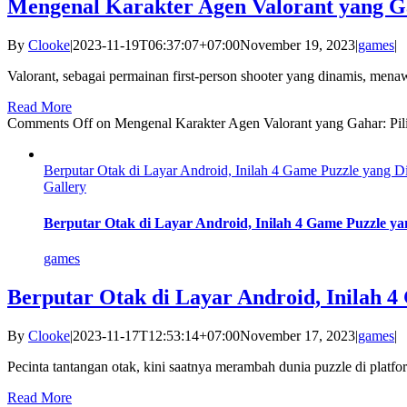
Mengenal Karakter Agen Valorant yang G
By
Clooke
|
2023-11-19T06:37:07+07:00
November 19, 2023
|
games
|
Valorant, sebagai permainan first-person shooter yang dinamis, menaw
Read More
Comments Off
on Mengenal Karakter Agen Valorant yang Gahar: Pi
Berputar Otak di Layar Android, Inilah 4 Game Puzzle yang 
Gallery
Berputar Otak di Layar Android, Inilah 4 Game Puzzle y
games
Berputar Otak di Layar Android, Inilah 
By
Clooke
|
2023-11-17T12:53:14+07:00
November 17, 2023
|
games
|
Pecinta tantangan otak, kini saatnya merambah dunia puzzle di platfor
Read More