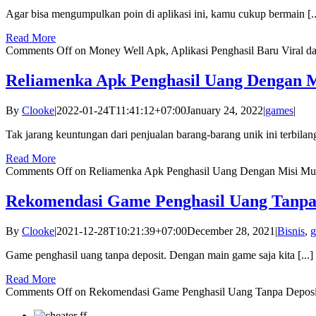
Agar bisa mengumpulkan poin di aplikasi ini, kamu cukup bermain [..
Read More
Comments Off
on Money Well Apk, Aplikasi Penghasil Baru Viral
Reliamenka Apk Penghasil Uang Dengan 
By
Clooke
|
2022-01-24T11:41:12+07:00
January 24, 2022
|
games
|
Tak jarang keuntungan dari penjualan barang-barang unik ini terbilang
Read More
Comments Off
on Reliamenka Apk Penghasil Uang Dengan Misi M
Rekomendasi Game Penghasil Uang Tanpa
By
Clooke
|
2021-12-28T10:21:39+07:00
December 28, 2021
|
Bisnis
,
g
Game penghasil uang tanpa deposit. Dengan main game saja kita [...]
Read More
Comments Off
on Rekomendasi Game Penghasil Uang Tanpa Deposi