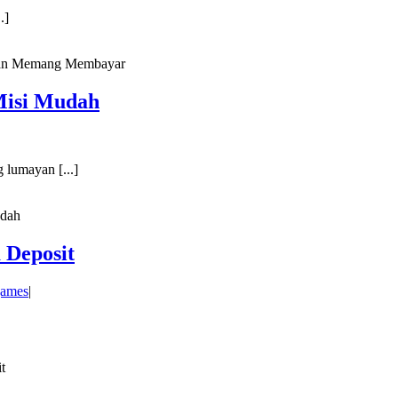
.]
 dan Memang Membayar
Misi Mudah
 lumayan [...]
udah
 Deposit
ames
|
t