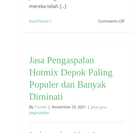
mereka telah [...]
on
Read More
Comments Off
Pers
Seb
Men
Jasa
Kont
Jasa Pengaspalan
Jalan
Jakar
Hotmix Depok Paling
Populer dan Banyak
Diminati
By
Clooke
|
November 25, 2021
|
Jasa
,
jasa
pegaspalan