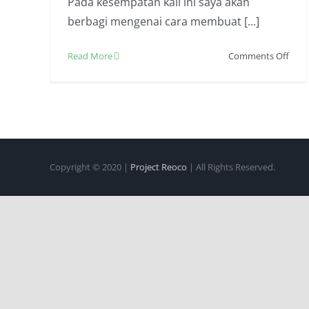
Pada kesempatan kali ini saya akan
berbagi mengenai cara membuat [...]
on
Read More
Comments Off
Cara
Mem
Kerip
Ubi
Kay
Sede
Dan
Copyright © 2020 |
Project Reoco
| All Rights Reserved.
Enak