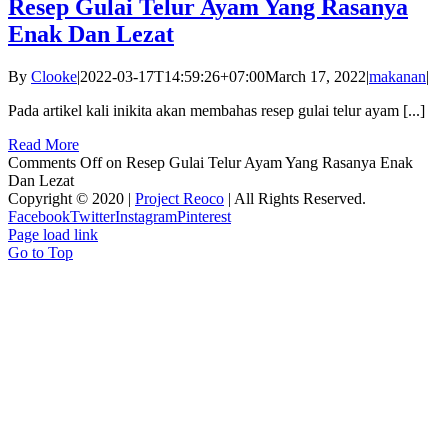
Resep Gulai Telur Ayam Yang Rasanya
Enak Dan Lezat
By
Clooke
|
2022-03-17T14:59:26+07:00
March 17, 2022
|
makanan
|
Pada artikel kali inikita akan membahas resep gulai telur ayam [...]
Read More
Comments Off
on Resep Gulai Telur Ayam Yang Rasanya Enak
Dan Lezat
Copyright © 2020 |
Project Reoco
| All Rights Reserved.
Facebook
Twitter
Instagram
Pinterest
Page load link
Go to Top