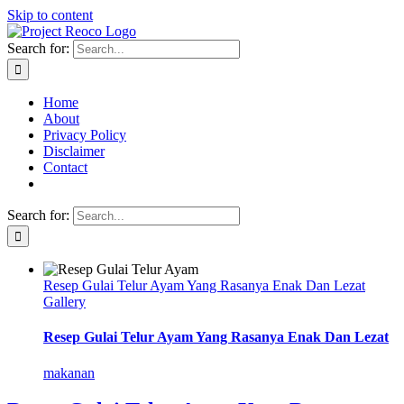
Skip to content
Search for:
Home
About
Privacy Policy
Disclaimer
Contact
Search for:
Resep Gulai Telur Ayam Yang Rasanya Enak Dan Lezat
Gallery
Resep Gulai Telur Ayam Yang Rasanya Enak Dan Lezat
makanan