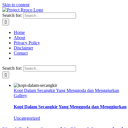
Skip to content
Search for:
Home
About
Privacy Policy
Disclaimer
Contact
Search for:
Kopi Dalam Secangkir Yang Menggoda dan Menggiurkan
Gallery
Kopi Dalam Secangkir Yang Menggoda dan Menggiurkan
Uncategorized