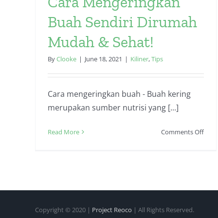
Cara Mengeringkan
Buah Sendiri Dirumah
Mudah & Sehat!
By
Clooke
|
June 18, 2021
|
Kiliner
,
Tips
Cara mengeringkan buah - Buah kering
merupakan sumber nutrisi yang [...]
on
Read More
Comments Off
Cara
Meng
Bua
Sendi
Dir
Mud
Copyright © 2020 |
Project Reoco
| All Rights Reserved.
&