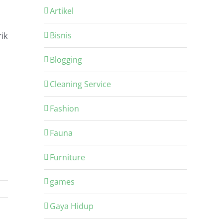
Artikel
Bisnis
ik
Blogging
Cleaning Service
Fashion
Fauna
Furniture
games
Gaya Hidup