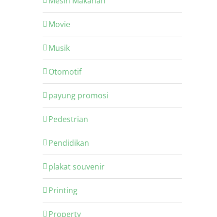
Mesin Makanan
Movie
Musik
Otomotif
payung promosi
Pedestrian
Pendidikan
plakat souvenir
Printing
Property