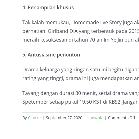
4. Penampilan khusus
Tak kalah memukau, Homemade Lve Story juga ak
perhatian. Girlband DIA yang terbentuk pada 2015
meraih kesuksesan di tahun 70-an Im Ye Jin pun ak
5. Antusiasme penonton
Drama keluarga yang ringan satu ini begitu diga
rating yang tinggi, drama ini juga mendapatkan a
Tayang dengan durasi 30 menit, serial drama yang
Spetember setiap pukul 19.50 KST di KBS2. Jangan
o
By
Clooke
|
September 27, 2020
|
showbiz
|
Comments Off
5
Al
W