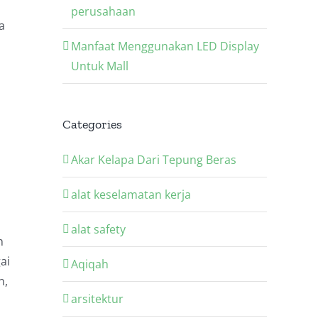
perusahaan
a
Manfaat Menggunakan LED Display
Untuk Mall
Categories
Akar Kelapa Dari Tepung Beras
alat keselamatan kerja
alat safety
n
ai
Aqiqah
n,
arsitektur