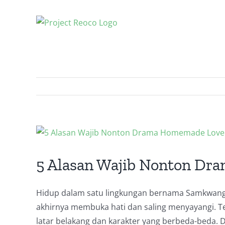
Skip
to
content
View
Larger
Image
5 Alasan Wajib Nonton Dr
Hidup dalam satu lingkungan bernama Samkwang
akhirnya membuka hati dan saling menyayangi. Ter
latar belakang dan karakter yang berbeda-beda.