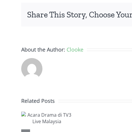
N
Share This Story, Choose Your
D
H
L
St
About the Author:
Clooke
Tips
Memb
Related Posts
ra
Unda
 di
Mena
ive