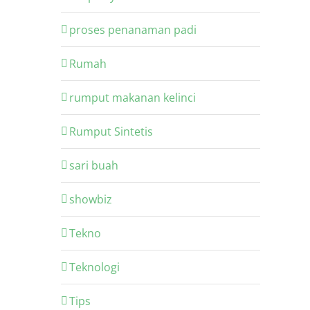
proses penanaman padi
Rumah
rumput makanan kelinci
Rumput Sintetis
sari buah
showbiz
Tekno
Teknologi
Tips