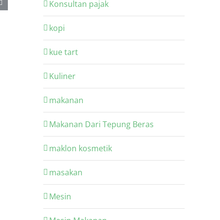
Konsultan pajak
kopi
kue tart
pakan
Kuliner
makanan
Makanan Dari Tepung Beras
maklon kosmetik
masakan
Mesin