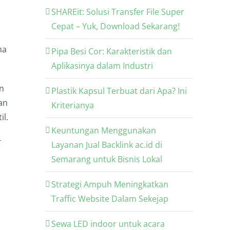
SHAREit: Solusi Transfer File Super
Cepat – Yuk, Download Sekarang!
ma
Pipa Besi Cor: Karakteristik dan
Aplikasinya dalam Industri
an
Plastik Kapsul Terbuat dari Apa? Ini
an
Kriterianya
l.
Keuntungan Menggunakan
t
Layanan Jual Backlink ac.id di
Semarang untuk Bisnis Lokal
Strategi Ampuh Meningkatkan
Traffic Website Dalam Sekejap
Sewa LED indoor untuk acara