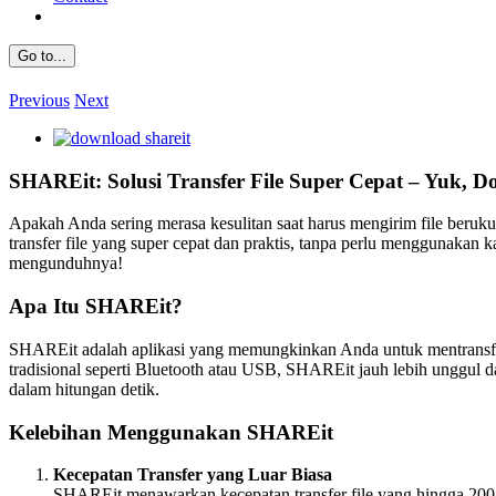
Go to...
Previous
Next
View
Larger
Image
SHAREit: Solusi Transfer File Super Cepat – Yuk, 
Apakah Anda sering merasa kesulitan saat harus mengirim file beruku
transfer file yang super cepat dan praktis, tanpa perlu menggunakan
mengunduhnya!
Apa Itu SHAREit?
SHAREit adalah aplikasi yang memungkinkan Anda untuk mentransfer f
tradisional seperti Bluetooth atau USB, SHAREit jauh lebih unggul 
dalam hitungan detik.
Kelebihan Menggunakan SHAREit
Kecepatan Transfer yang Luar Biasa
SHAREit menawarkan kecepatan transfer file yang hingga 200 ka