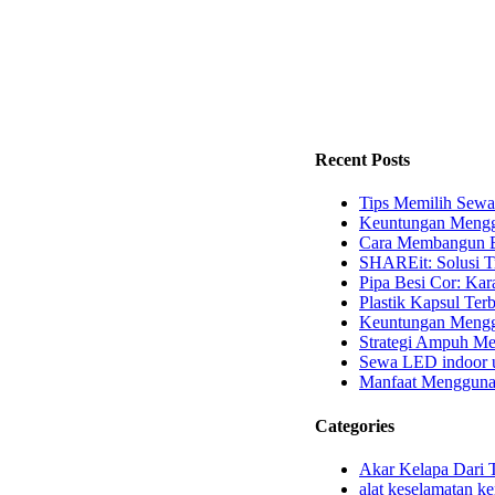
Recent Posts
Tips Memilih Sewa
Keuntungan Mengg
Cara Membangun B
SHAREit: Solusi T
Pipa Besi Cor: Kara
Plastik Kapsul Terb
Keuntungan Menggu
Strategi Ampuh Me
Sewa LED indoor u
Manfaat Mengguna
Categories
Akar Kelapa Dari 
alat keselamatan ke