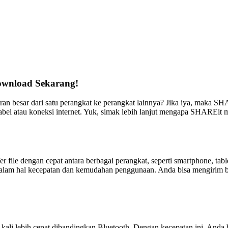
Download Sekarang!
ran besar dari satu perangkat ke perangkat lainnya? Jika iya, maka SH
 kabel atau koneksi internet. Yuk, simak lebih lanjut mengapa SHAREit 
ile dengan cepat antara berbagai perangkat, seperti smartphone, tabl
dalam hal kecepatan dan kemudahan penggunaan. Anda bisa mengirim ber
li lebih cepat dibandingkan Bluetooth. Dengan kecepatan ini, Anda bi