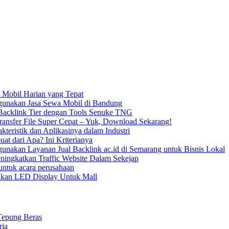
 Mobil Harian yang Tepat
unakan Jasa Sewa Mobil di Bandung
acklink Tier dengan Tools Senuke TNG
ransfer File Super Cepat – Yuk, Download Sekarang!
kteristik dan Aplikasinya dalam Industri
uat dari Apa? Ini Kriterianya
nakan Layanan Jual Backlink ac.id di Semarang untuk Bisnis Lokal
ningkatkan Traffic Website Dalam Sekejap
ntuk acara perusahaan
kan LED Display Untuk Mall
Tepung Beras
rja