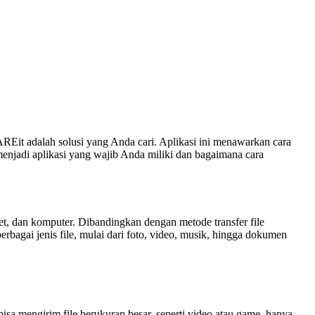
AREit adalah solusi yang Anda cari. Aplikasi ini menawarkan cara
menjadi aplikasi yang wajib Anda miliki dan bagaimana cara
et, dan komputer. Dibandingkan dengan metode transfer file
bagai jenis file, mulai dari foto, video, musik, hingga dokumen
sa mengirim file berukuran besar, seperti video atau game, hanya