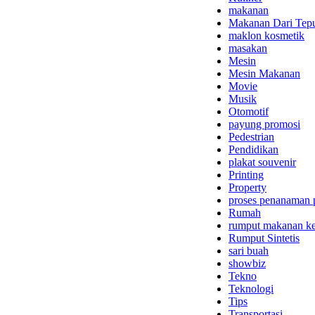
makanan
Makanan Dari Tep
maklon kosmetik
masakan
Mesin
Mesin Makanan
Movie
Musik
Otomotif
payung promosi
Pedestrian
Pendidikan
plakat souvenir
Printing
Property
proses penanaman 
Rumah
rumput makanan ke
Rumput Sintetis
sari buah
showbiz
Tekno
Teknologi
Tips
Transportasi