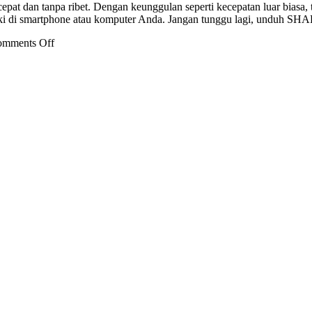
cepat dan tanpa ribet. Dengan keunggulan seperti kecepatan luar biasa,
i di smartphone atau komputer Anda. Jangan tunggu lagi, unduh SHARE
on
mments Off
SHAREit:
Solusi
Transfer
File
Super
Cepat
–
Yuk,
Download
Sekarang!