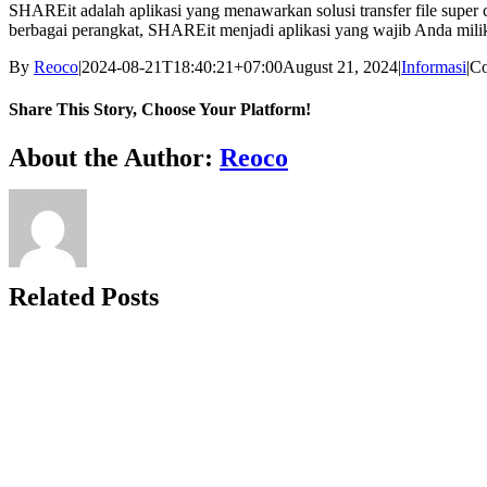
SHAREit adalah aplikasi yang menawarkan solusi transfer file super 
berbagai perangkat, SHAREit menjadi aplikasi yang wajib Anda milik
By
Reoco
|
2024-08-21T18:40:21+07:00
August 21, 2024
|
Informasi
|
Co
Share This Story, Choose Your Platform!
Facebook
Twitter
Reddit
LinkedIn
WhatsApp
Tumblr
Pinterest
Vk
Xing
Email
About the Author:
Reoco
Related Posts