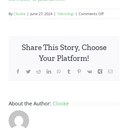
on
By
Clooke
|
June 27, 2024
|
Teknologi
|
Comments Off
Sewa
LED
indoor
untuk
Share This Story, Choose
acara
perusahaan
Your Platform!
Facebook
Twitter
Reddit
LinkedIn
WhatsApp
Tumblr
Pinterest
Vk
Xing
Email
About the Author:
Clooke