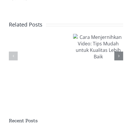
Cara
Related Posts
Menjernihkan
Manfaat
Video: Tips
Menggunakan
Mudah
LED
untuk
Display
Kualitas
Untuk
Lebih Baik
Mall
Recent Posts