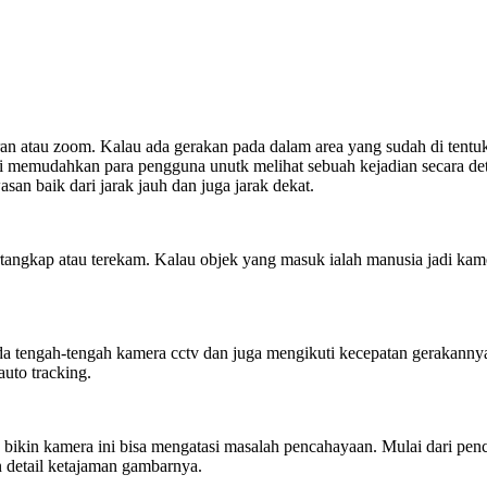
saran atau zoom. Kalau ada gerakan pada dalam area yang sudah di tent
ini memudahkan para pengguna unutk melihat sebuah kejadian secara deta
n baik dari jarak jauh dan juga jarak dekat.
ertangkap atau terekam. Kalau objek yang masuk ialah manusia jadi ka
da tengah-tengah kamera cctv dan juga mengikuti kecepatan gerakannya
uto tracking.
kin kamera ini bisa mengatasi masalah pencahayaan. Mulai dari penca
 detail ketajaman gambarnya.