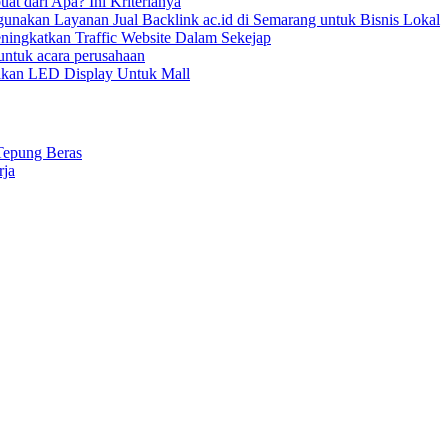
uat dari Apa? Ini Kriterianya
nakan Layanan Jual Backlink ac.id di Semarang untuk Bisnis Lokal
ningkatkan Traffic Website Dalam Sekejap
ntuk acara perusahaan
kan LED Display Untuk Mall
Tepung Beras
rja