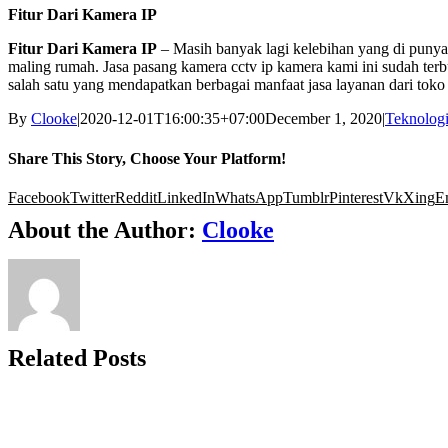
Fitur Dari Kamera IP
Fitur Dari Kamera IP
– Masih banyak lagi kelebihan yang di punya
maling rumah. Jasa pasang kamera cctv ip kamera kami ini sudah ter
salah satu yang mendapatkan berbagai manfaat jasa layanan dari tok
By
Clooke
|
2020-12-01T16:00:35+07:00
December 1, 2020
|
Teknolog
Share This Story, Choose Your Platform!
Facebook
Twitter
Reddit
LinkedIn
WhatsApp
Tumblr
Pinterest
Vk
Xing
E
About the Author:
Clooke
Related Posts