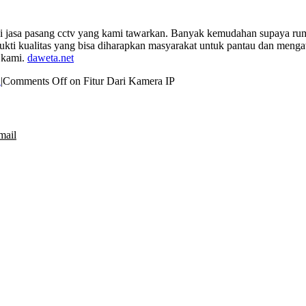
i jasa pasang cctv yang kami tawarkan. Banyak kemudahan supaya ruma
bukti kualitas yang bisa diharapkan masyarakat untuk pantau dan meng
o kami.
daweta.net
i
|
Comments Off
on Fitur Dari Kamera IP
mail