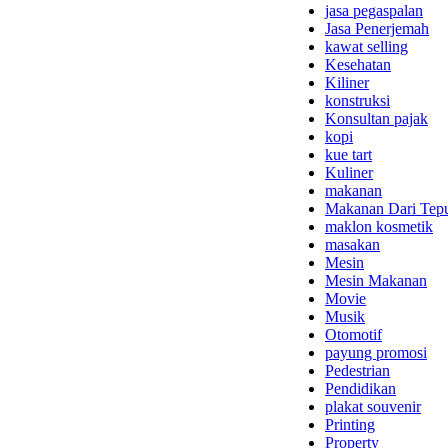
jasa pegaspalan
Jasa Penerjemah
kawat selling
Kesehatan
Kiliner
konstruksi
Konsultan pajak
kopi
kue tart
Kuliner
makanan
Makanan Dari Tep
maklon kosmetik
masakan
Mesin
Mesin Makanan
Movie
Musik
Otomotif
payung promosi
Pedestrian
Pendidikan
plakat souvenir
Printing
Property