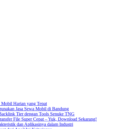
 Mobil Harian yang Tepat
unakan Jasa Sewa Mobil di Bandung
acklink Tier dengan Tools Senuke TNG
ransfer File Super Cepat – Yuk, Download Sekarang!
kteristik dan Aplikasinya dalam Industri