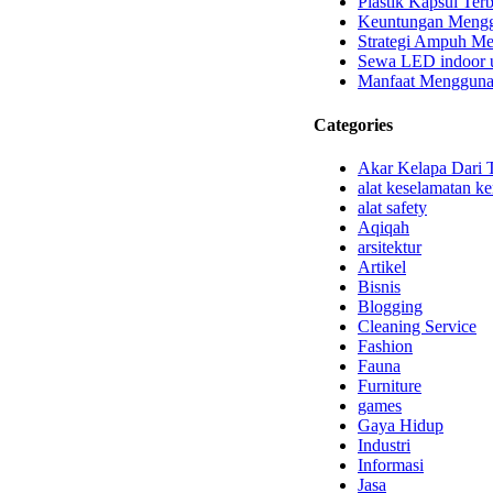
Plastik Kapsul Terb
Keuntungan Menggu
Strategi Ampuh Me
Sewa LED indoor u
Manfaat Mengguna
Categories
Akar Kelapa Dari 
alat keselamatan ke
alat safety
Aqiqah
arsitektur
Artikel
Bisnis
Blogging
Cleaning Service
Fashion
Fauna
Furniture
games
Gaya Hidup
Industri
Informasi
Jasa