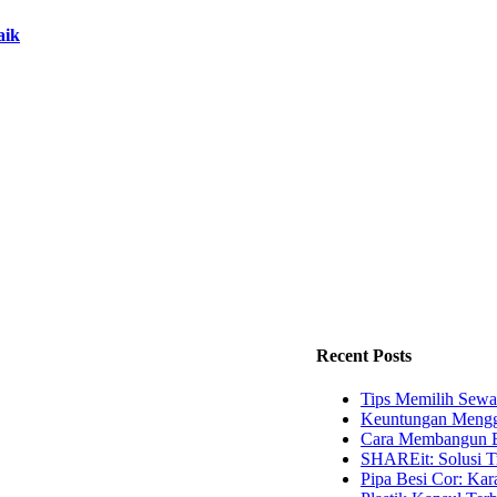
aik
Recent Posts
Tips Memilih Sewa
Keuntungan Mengg
Cara Membangun B
SHAREit: Solusi T
Pipa Besi Cor: Kara