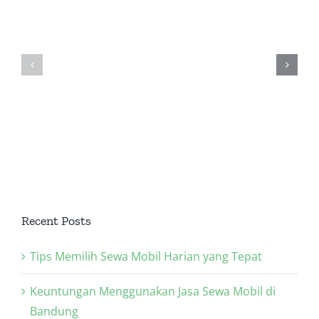
Sewa
Manfaat
Menjernih
LED
Menggun
Video: Tips
indoor
LED
Mudah
untuk
Display
untuk
acara
Untuk
Kualitas
perusahaan
Mall
Lebih Baik
Recent Posts
Tips Memilih Sewa Mobil Harian yang Tepat
Keuntungan Menggunakan Jasa Sewa Mobil di
Bandung