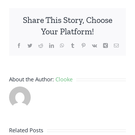
Cek
Mutasi
Share This Story, Choose
Rekening
BCA
Your Platform!
Tanpa
Harus
Facebook
Twitter
Reddit
LinkedIn
WhatsApp
Tumblr
Pinterest
Vk
Xing
Email
Ke
Bank
About the Author:
Clooke
Cara
Related Posts