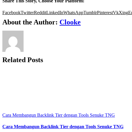
Share This Story, Choose Your Platform!
Facebook
Twitter
Reddit
LinkedIn
WhatsApp
Tumblr
Pinterest
Vk
Xing
E
About the Author:
Clooke
Related Posts
Cara Membangun Backlink Tier dengan Tools Senuke TNG
Cara Membangun Backlink Tier dengan Tools Senuke TNG