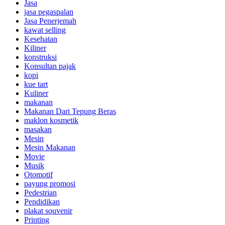
Jasa
jasa pegaspalan
Jasa Penerjemah
kawat selling
Kesehatan
Kiliner
konstruksi
Konsultan pajak
kopi
kue tart
Kuliner
makanan
Makanan Dari Tepung Beras
maklon kosmetik
masakan
Mesin
Mesin Makanan
Movie
Musik
Otomotif
payung promosi
Pedestrian
Pendidikan
plakat souvenir
Printing