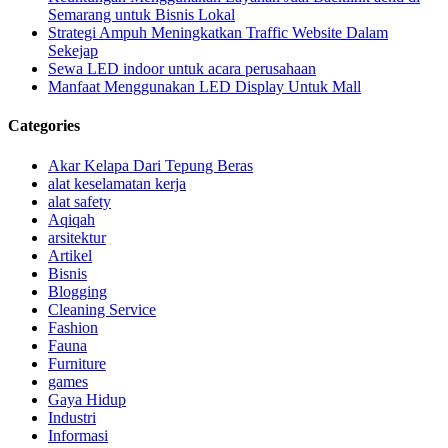
Semarang untuk Bisnis Lokal
Strategi Ampuh Meningkatkan Traffic Website Dalam
Sekejap
Sewa LED indoor untuk acara perusahaan
Manfaat Menggunakan LED Display Untuk Mall
Categories
Akar Kelapa Dari Tepung Beras
alat keselamatan kerja
alat safety
Aqiqah
arsitektur
Artikel
Bisnis
Blogging
Cleaning Service
Fashion
Fauna
Furniture
games
Gaya Hidup
Industri
Informasi