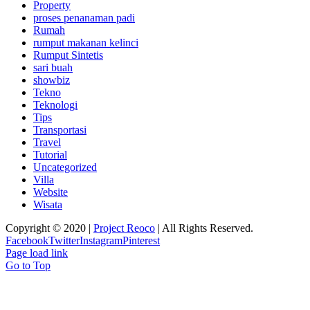
Property
proses penanaman padi
Rumah
rumput makanan kelinci
Rumput Sintetis
sari buah
showbiz
Tekno
Teknologi
Tips
Transportasi
Travel
Tutorial
Uncategorized
Villa
Website
Wisata
Copyright © 2020 |
Project Reoco
| All Rights Reserved.
Facebook
Twitter
Instagram
Pinterest
Page load link
Go to Top