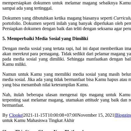
mempersiapkan dokumen untuk melamar magang sebaiknya Kamu p
sampai ada yang tertinggal.
Dokumen yang dibutuhkan ketika magang biasanya seperti
Curricul
portofolio. Dokumen seperti inilah yang banyak diperlukan oleh p
Persiapkan dokumen dengan baik dan teliti dengan seksama agar per
5. Memperbaiki Media Sosial yang Dimiliki
Dengan media sosial yang tertata rapi, hal ini dapat memberikan i
akan merekrut para pemagang. Tidak sedikit dari pelamar magang y
pada media sosial yang dimiliki. Sehingga manfaatkan dengan ba
Kamu miliki.
Namun untuk Kamu yang memiliki media sosial yang masih belum
media sosial. Jika ada yang tidak bermanfaat bisa Kamu hapus ata
yang bisa menambah nilai keterampilan Kamu.
Nah, itulah beberapa ulasan mengenai tips magang untuk Kamu 
terpenting saat melamar magang, utamakan
attitude
yang baik dan re
bermanfaat.
By
Clooke
|
2021-11-15T10:00:08+07:00
November 15, 2021
|
Bloggin
untuk Kamu Mahasiswa Tingkat Akhir