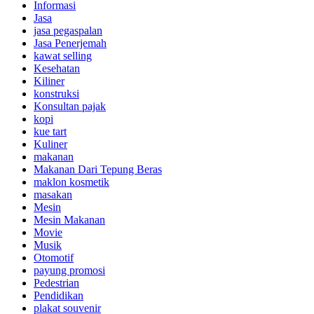
Informasi
Jasa
jasa pegaspalan
Jasa Penerjemah
kawat selling
Kesehatan
Kiliner
konstruksi
Konsultan pajak
kopi
kue tart
Kuliner
makanan
Makanan Dari Tepung Beras
maklon kosmetik
masakan
Mesin
Mesin Makanan
Movie
Musik
Otomotif
payung promosi
Pedestrian
Pendidikan
plakat souvenir