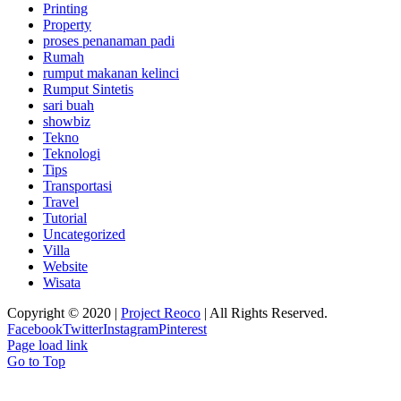
Printing
Property
proses penanaman padi
Rumah
rumput makanan kelinci
Rumput Sintetis
sari buah
showbiz
Tekno
Teknologi
Tips
Transportasi
Travel
Tutorial
Uncategorized
Villa
Website
Wisata
Copyright © 2020 |
Project Reoco
| All Rights Reserved.
Facebook
Twitter
Instagram
Pinterest
Page load link
Go to Top