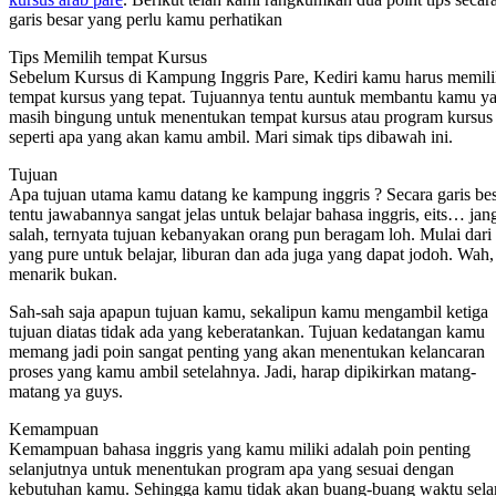
garis besar yang perlu kamu perhatikan
Tips Memilih tempat Kursus
Sebelum Kursus di Kampung Inggris Pare, Kediri kamu harus memil
tempat kursus yang tepat. Tujuannya tentu auntuk membantu kamu y
masih bingung untuk menentukan tempat kursus atau program kursus
seperti apa yang akan kamu ambil. Mari simak tips dibawah ini.
Tujuan
Apa tujuan utama kamu datang ke kampung inggris ? Secara garis bes
tentu jawabannya sangat jelas untuk belajar bahasa inggris, eits… jan
salah, ternyata tujuan kebanyakan orang pun beragam loh. Mulai dari
yang pure untuk belajar, liburan dan ada juga yang dapat jodoh. Wah,
menarik bukan.
Sah-sah saja apapun tujuan kamu, sekalipun kamu mengambil ketiga
tujuan diatas tidak ada yang keberatankan. Tujuan kedatangan kamu
memang jadi poin sangat penting yang akan menentukan kelancaran
proses yang kamu ambil setelahnya. Jadi, harap dipikirkan matang-
matang ya guys.
Kemampuan
Kemampuan bahasa inggris yang kamu miliki adalah poin penting
selanjutnya untuk menentukan program apa yang sesuai dengan
kebutuhan kamu. Sehingga kamu tidak akan buang-buang waktu sel