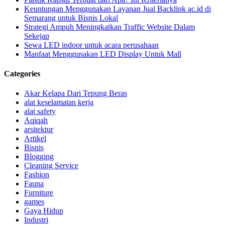
Keuntungan Menggunakan Layanan Jual Backlink ac.id di
Semarang untuk Bisnis Lokal
Strategi Ampuh Meningkatkan Traffic Website Dalam
Sekejap
Sewa LED indoor untuk acara perusahaan
Manfaat Menggunakan LED Display Untuk Mall
Categories
Akar Kelapa Dari Tepung Beras
alat keselamatan kerja
alat safety
Aqiqah
arsitektur
Artikel
Bisnis
Blogging
Cleaning Service
Fashion
Fauna
Furniture
games
Gaya Hidup
Industri