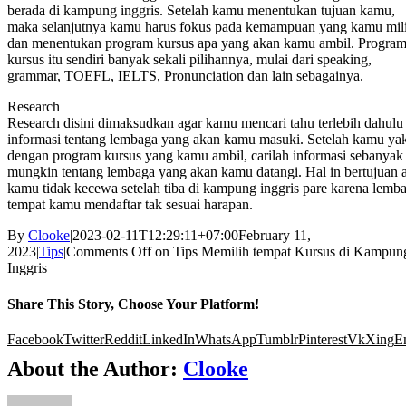
berada di kampung inggris. Setelah kamu menentukan tujuan kamu,
maka selanjutnya kamu harus fokus pada kemampuan yang kamu mil
dan menentukan program kursus apa yang akan kamu ambil. Progra
kursus itu sendiri banyak sekali pilihannya, mulai dari speaking,
grammar, TOEFL, IELTS, Pronunciation dan lain sebagainya.
Research
Research disini dimaksudkan agar kamu mencari tahu terlebih dahulu
informasi tentang lembaga yang akan kamu masuki. Setelah kamu ya
dengan program kursus yang kamu ambil, carilah informasi sebanyak
mungkin tentang lembaga yang akan kamu datangi. Hal in bertujuan 
kamu tidak kecewa setelah tiba di kampung inggris pare karena lemb
tempat kamu mendaftar tak sesuai harapan.
By
Clooke
|
2023-02-11T12:29:11+07:00
February 11,
2023
|
Tips
|
Comments Off
on Tips Memilih tempat Kursus di Kampun
Inggris
Share This Story, Choose Your Platform!
Facebook
Twitter
Reddit
LinkedIn
WhatsApp
Tumblr
Pinterest
Vk
Xing
E
About the Author:
Clooke