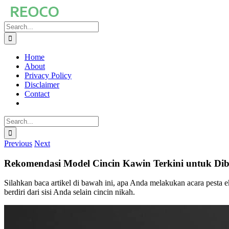
Skip
to
Search
content
for:
Home
About
Privacy Policy
Disclaimer
Contact
Search
for:
Previous
Next
Rekomendasi Model Cincin Kawin Terkini untuk Dib
Silahkan baca artikel di bawah ini, apa Anda melakukan acara pesta eks
berdiri dari sisi Anda selain cincin nikah.