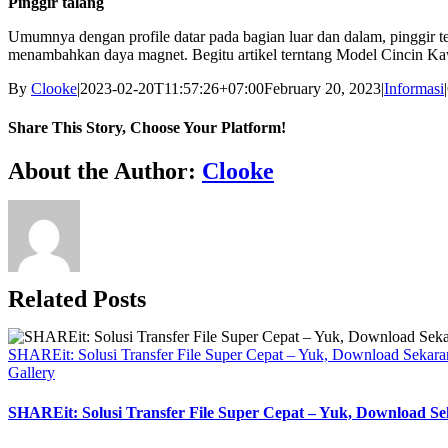
Pinggir talang
Umumnya dengan profile datar pada bagian luar dan dalam, pinggir te
menambahkan daya magnet. Begitu artikel terntang Model Cincin K
By
Clooke
|
2023-02-20T11:57:26+07:00
February 20, 2023
|
Informasi
|
Share This Story, Choose Your Platform!
Facebook
Twitter
Reddit
LinkedIn
WhatsApp
Tumblr
Pinterest
Vk
Xing
Email
About the Author:
Clooke
Related Posts
SHAREit: Solusi Transfer File Super Cepat – Yuk, Download Sekara
Gallery
SHAREit: Solusi Transfer File Super Cepat – Yuk, Download S