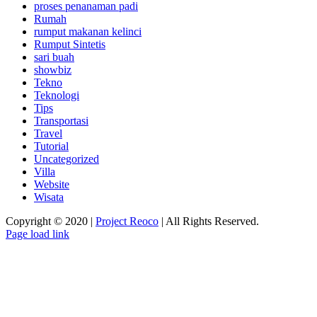
proses penanaman padi
Rumah
rumput makanan kelinci
Rumput Sintetis
sari buah
showbiz
Tekno
Teknologi
Tips
Transportasi
Travel
Tutorial
Uncategorized
Villa
Website
Wisata
Copyright © 2020 |
Project Reoco
| All Rights Reserved.
Facebook
Twitter
Instagram
Pinterest
Page load link
Go
to
Top