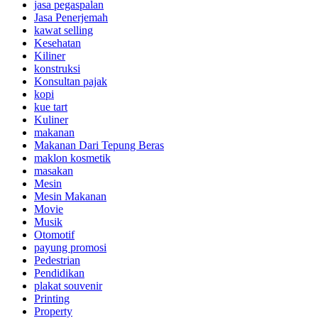
jasa pegaspalan
Jasa Penerjemah
kawat selling
Kesehatan
Kiliner
konstruksi
Konsultan pajak
kopi
kue tart
Kuliner
makanan
Makanan Dari Tepung Beras
maklon kosmetik
masakan
Mesin
Mesin Makanan
Movie
Musik
Otomotif
payung promosi
Pedestrian
Pendidikan
plakat souvenir
Printing
Property