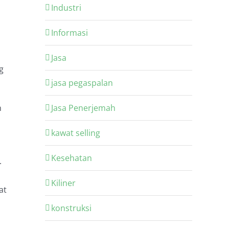
Industri
Informasi
Jasa
g
jasa pegaspalan
Jasa Penerjemah
n
kawat selling
Kesehatan
.
Kiliner
at
konstruksi