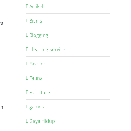
Artikel
Bisnis
a.
Blogging
Cleaning Service
Fashion
Fauna
Furniture
games
un
Gaya Hidup