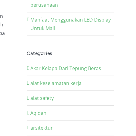
perusahaan
an
Manfaat Menggunakan LED Display
ih
Untuk Mall
pa
Categories
Akar Kelapa Dari Tepung Beras
alat keselamatan kerja
alat safety
Aqiqah
arsitektur