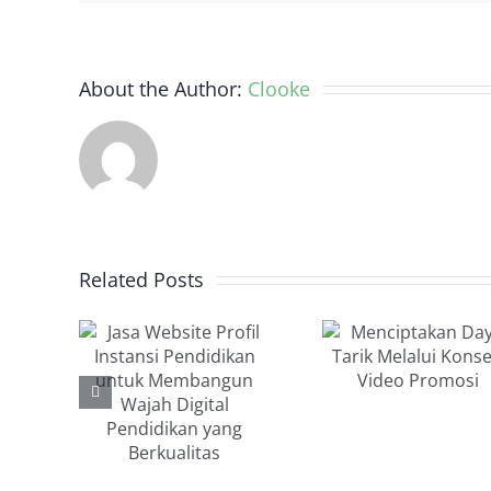
tanpa
Ribet!
About the Author:
Clooke
a
ite
Pentin
il
Menciptakan
Related Posts
Kont
nsi
Daya Tarik
Brand
ikan
Melalui
dal
uk
Konsep
Video I
angun
Video
Unt
ah
Promosi