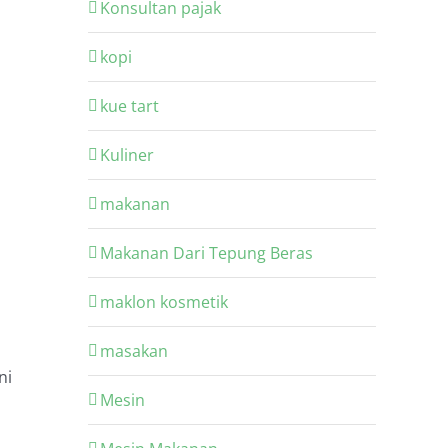
Konsultan pajak
kopi
kue tart
Kuliner
makanan
Makanan Dari Tepung Beras
maklon kosmetik
masakan
ni
Mesin