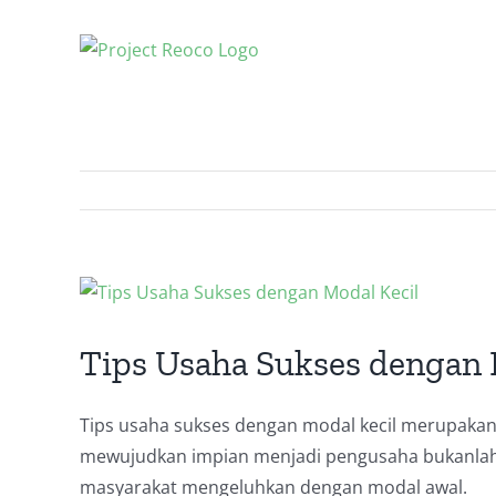
Skip
to
content
View
Larger
Image
Tips Usaha Sukses dengan M
Tips usaha sukses dengan modal kecil merupakan
mewujudkan impian menjadi pengusaha bukanlah h
masyarakat mengeluhkan dengan modal awal.