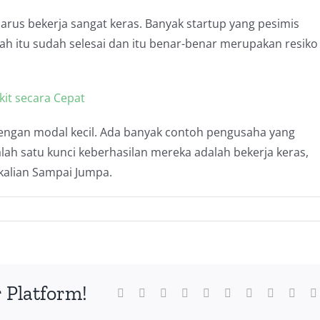
rus bekerja sangat keras. Banyak startup yang pesimis
ah itu sudah selesai dan itu benar-benar merupakan resiko
it secara Cepat
dengan modal kecil. Ada banyak contoh pengusaha yang
lah satu kunci keberhasilan mereka adalah bekerja keras,
kalian Sampai Jumpa.
 Platform!
Facebook
Twitter
Reddit
LinkedIn
WhatsApp
Tumblr
Pinterest
Vk
Xing