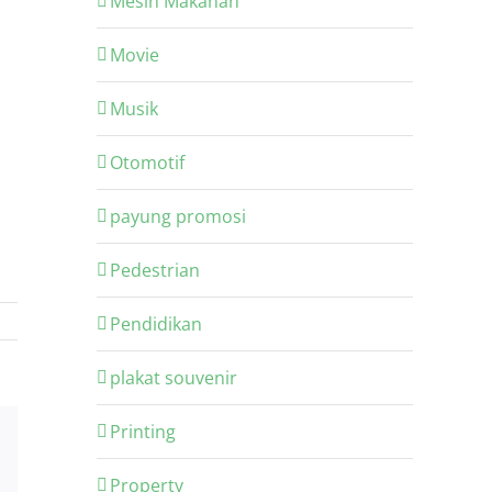
Mesin Makanan
Movie
Musik
Otomotif
payung promosi
Pedestrian
Pendidikan
plakat souvenir
Printing
Email
Property