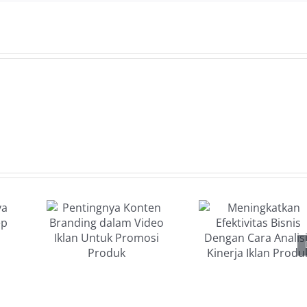
Meningkatkan
gnya
Efektivitas
en
Bisnis
ing
Dengan
am
Cara
klan
Analisis
uk
Kinerja