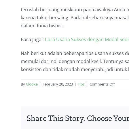
teruslah berjuang meskipun pada awalnya Anda ha
karena takut bersaing. Padahal seharusnya masal
dalam dunia bisnis.
Baca Juga :
Cara Usaha Sukses dengan Modal Sedik
Nah berikut adalah beberapa tips usaha sukses 
memulai dari nol dengan modal kecil. Tentunya sa
konsisten dan tidak mudah menyerah. Jadi untuk 
on
By
Clooke
|
February 20, 2023
|
Tips
|
Comments Off
Tips
Usaha
Sukses
dengan
Share This Story, Choose Your
Modal
Kecil