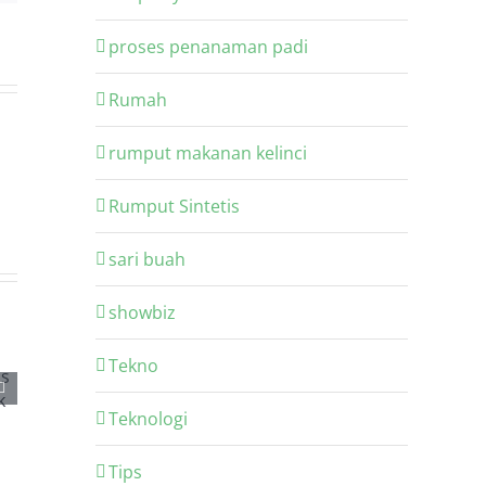
proses penanaman padi
Rumah
rumput makanan kelinci
Rumput Sintetis
sari buah
showbiz
Tekno
Teknologi
Tips