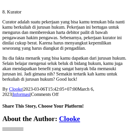
8. Kurator
Curator adalah suatu pekerjaan yang bisa kamu temukan bila nanti
kamu berkuliah di jurusan hukum. Pekerjaan ini bertugas untuk
mengurus dan membereskan harta debitor pailit di bawah
pengawasan hakim pengawas. Sebenarnya, pekerjaan kurator ini
dinilai cukup berat. Karena harus menyangkut kepemilikan
seseorang yang harus diangkat di pengadilan.
Itu dia fakta menarik yang bisa kamu dapatkan dari jurusan hukum.
Selain belajar mengenai seluk beluk di bidang hukum, kamu juga
akan mendapatkan benefit yang sangat banyak bila memasuki
jurusan ini. Jadi gimana nih? Semakin tertarik kah kamu untuk
berkuliah di jurusan hukum? Good luck!
By
Clooke
|
2023-03-06T15:42:05+07:00
March 6,
on
2023
|
Informasi
|
Comments Off
8
Prospek
Share This Story, Choose Your Platform!
Kerja
Jurusan
Facebook
Twitter
Reddit
LinkedIn
WhatsApp
Tumblr
Pinterest
Vk
Xing
Email
About the Author:
Clooke
Hukum
yang
Menjanjikan