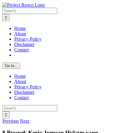
Skip
to
Search
content
for:
Home
About
Privacy Policy
Disclaimer
Contact
Go to...
Home
About
Privacy Policy
Disclaimer
Contact
Search
for:
Previous
Next
8 Prospek Kerja Jurusan Hukum yang