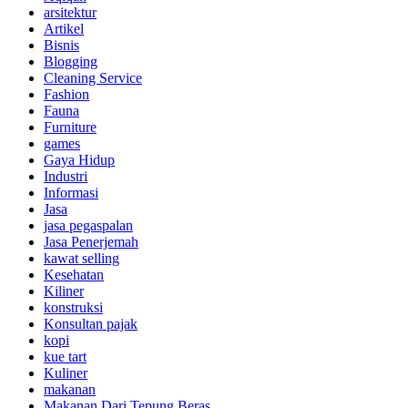
arsitektur
Artikel
Bisnis
Blogging
Cleaning Service
Fashion
Fauna
Furniture
games
Gaya Hidup
Industri
Informasi
Jasa
jasa pegaspalan
Jasa Penerjemah
kawat selling
Kesehatan
Kiliner
konstruksi
Konsultan pajak
kopi
kue tart
Kuliner
makanan
Makanan Dari Tepung Beras