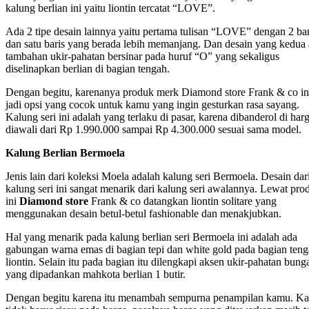
kalung berlian ini yaitu liontin tercatat “LOVE”.
Ada 2 tipe desain lainnya yaitu pertama tulisan “LOVE” dengan 2 bar
dan satu baris yang berada lebih memanjang. Dan desain yang kedua
tambahan ukir-pahatan bersinar pada huruf “O” yang sekaligus
diselinapkan berlian di bagian tengah.
Dengan begitu, karenanya produk merk Diamond store Frank & co in
jadi opsi yang cocok untuk kamu yang ingin gesturkan rasa sayang.
Kalung seri ini adalah yang terlaku di pasar, karena dibanderol di har
diawali dari Rp 1.990.000 sampai Rp 4.300.000 sesuai sama model.
Kalung Berlian Bermoela
Jenis lain dari koleksi Moela adalah kalung seri Bermoela. Desain dar
kalung seri ini sangat menarik dari kalung seri awalannya. Lewat pro
ini
Diamond store
Frank & co datangkan liontin solitare yang
menggunakan desain betul-betul fashionable dan menakjubkan.
Hal yang menarik pada kalung berlian seri Bermoela ini adalah ada
gabungan warna emas di bagian tepi dan white gold pada bagian ten
liontin. Selain itu pada bagian itu dilengkapi aksen ukir-pahatan bung
yang dipadankan mahkota berlian 1 butir.
Dengan begitu karena itu menambah sempurna penampilan kamu. K