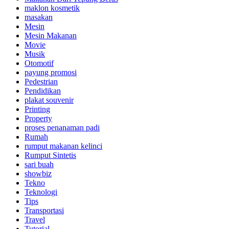
maklon kosmetik
masakan
Mesin
Mesin Makanan
Movie
Musik
Otomotif
payung promosi
Pedestrian
Pendidikan
plakat souvenir
Printing
Property
proses penanaman padi
Rumah
rumput makanan kelinci
Rumput Sintetis
sari buah
showbiz
Tekno
Teknologi
Tips
Transportasi
Travel
Tutorial