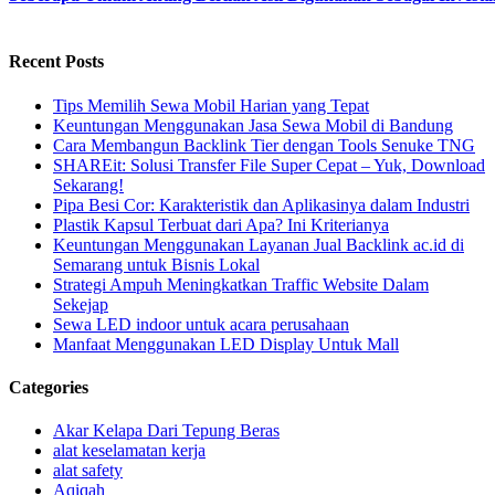
Recent Posts
Tips Memilih Sewa Mobil Harian yang Tepat
Keuntungan Menggunakan Jasa Sewa Mobil di Bandung
Cara Membangun Backlink Tier dengan Tools Senuke TNG
SHAREit: Solusi Transfer File Super Cepat – Yuk, Download
Sekarang!
Pipa Besi Cor: Karakteristik dan Aplikasinya dalam Industri
Plastik Kapsul Terbuat dari Apa? Ini Kriterianya
Keuntungan Menggunakan Layanan Jual Backlink ac.id di
Semarang untuk Bisnis Lokal
Strategi Ampuh Meningkatkan Traffic Website Dalam
Sekejap
Sewa LED indoor untuk acara perusahaan
Manfaat Menggunakan LED Display Untuk Mall
Categories
Akar Kelapa Dari Tepung Beras
alat keselamatan kerja
alat safety
Aqiqah