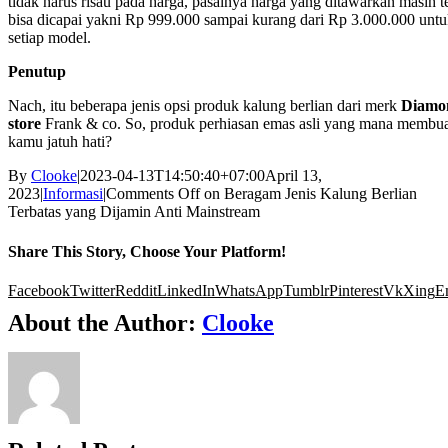
tidak harus risau pada harga, pasalnya harga yang ditawarkan masih t
bisa dicapai yakni Rp 999.000 sampai kurang dari Rp 3.000.000 unt
setiap model.
Penutup
Nach, itu beberapa jenis opsi produk kalung berlian dari merk
Diamo
store
Frank & co. So, produk perhiasan emas asli yang mana membu
kamu jatuh hati?
By
Clooke
|
2023-04-13T14:50:40+07:00
April 13,
2023
|
Informasi
|
Comments Off
on Beragam Jenis Kalung Berlian
Terbatas yang Dijamin Anti Mainstream
Share This Story, Choose Your Platform!
Facebook
Twitter
Reddit
LinkedIn
WhatsApp
Tumblr
Pinterest
Vk
Xing
E
About the Author:
Clooke