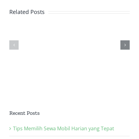
Ada
Wanita
Related Posts
Makna
dari
Khusus
Berbagai
di
Budaya
Balik
di
Warna-
Dunia:
warna
Keajaiban
Tertentu
Perpaduan
pada
Tradisi
Gelang?
Recent Posts
dan
Kreativitas
Tips Memilih Sewa Mobil Harian yang Tepat