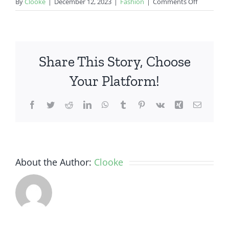
on
By
Clooke
|
December 12, 2023
|
Fashion
|
Comments Off
Bahan
Kaos
Partai
–
Share This Story, Choose
Tips
Memilih
Your Platform!
dan
Jenis-
Facebook
Twitter
Reddit
LinkedIn
WhatsApp
Tumblr
Pinterest
Vk
Xing
Email
Jenisnya
About the Author:
Clooke
Inspirasi
Desain
Apakah
Cincin