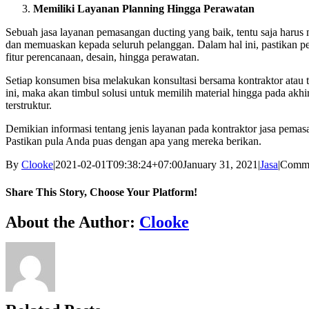
Memiliki Layanan Planning Hingga Perawatan
Sebuah jasa layanan pemasangan ducting yang baik, tentu saja harus
dan memuaskan kepada seluruh pelanggan. Dalam hal ini, pastikan p
fitur perencanaan, desain, hingga perawatan.
Setiap konsumen bisa melakukan konsultasi bersama kontraktor atau te
ini, maka akan timbul solusi untuk memilih material hingga pada ak
terstruktur.
Demikian informasi tentang jenis layanan pada kontraktor jasa pemas
Pastikan pula Anda puas dengan apa yang mereka berikan.
By
Clooke
|
2021-02-01T09:38:24+07:00
January 31, 2021
|
Jasa
|
Comme
Share This Story, Choose Your Platform!
Facebook
Twitter
Reddit
LinkedIn
WhatsApp
Tumblr
Pinterest
Vk
Xing
Email
About the Author:
Clooke