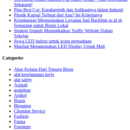
Sekarang!
Pipa Besi Cor: Karakteristik dan Aplikasinya dalam Industri
Plastik Kapsul Terbuat dari Apa? Ini Kriterianya
Keuntungan Menggunakan Layanan Jual Backlink ac.id di
Semarang untuk Bisnis Lokal
Strategi Ampuh Meningkatkan Traffic Website Dalam
Sekejap
Sewa LED indoor untuk acara perusahaan
Manfaat Menggunakan LED Display Untuk Mall
Categories
Akar Kelapa Dari Tepung Beras
alat keselamatan kerja
alat safety
Aqiqah
arsitektur
Artikel
Bisnis
Blogging
Cleaning Service
Fashion
Fauna
Furniture