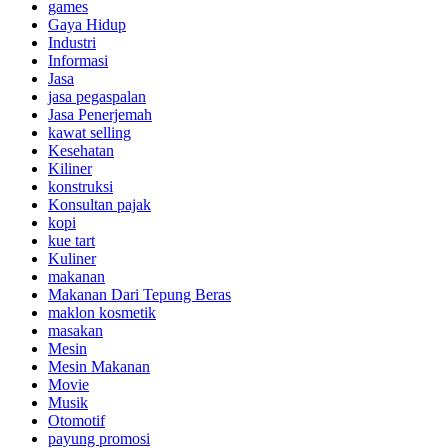
games
Gaya Hidup
Industri
Informasi
Jasa
jasa pegaspalan
Jasa Penerjemah
kawat selling
Kesehatan
Kiliner
konstruksi
Konsultan pajak
kopi
kue tart
Kuliner
makanan
Makanan Dari Tepung Beras
maklon kosmetik
masakan
Mesin
Mesin Makanan
Movie
Musik
Otomotif
payung promosi