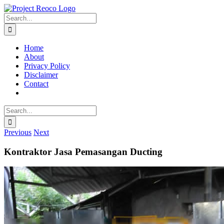
Skip
to
Search
content
for:
Home
About
Privacy Policy
Disclaimer
Contact
Search
for:
Previous
Next
Kontraktor Jasa Pemasangan Ducting