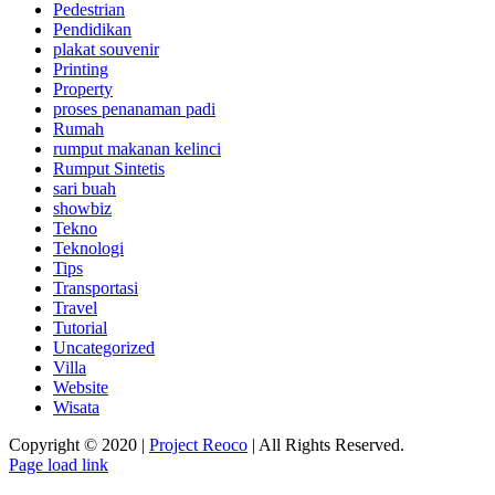
Pedestrian
Pendidikan
plakat souvenir
Printing
Property
proses penanaman padi
Rumah
rumput makanan kelinci
Rumput Sintetis
sari buah
showbiz
Tekno
Teknologi
Tips
Transportasi
Travel
Tutorial
Uncategorized
Villa
Website
Wisata
Copyright © 2020 |
Project Reoco
| All Rights Reserved.
Facebook
Twitter
Instagram
Pinterest
Page load link
Go