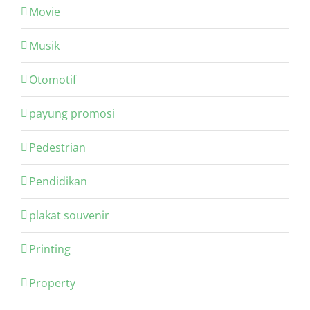
Movie
Musik
Otomotif
payung promosi
Pedestrian
Pendidikan
plakat souvenir
Printing
Property