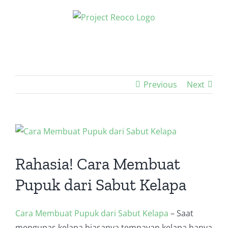
Skip
to
content
Previous
Next
View
Larger
Image
Rahasia! Cara Membuat
Pupuk dari Sabut Kelapa
Cara Membuat Pupuk dari Sabut Kelapa
– Saat
mengupas kelapa biasanya tempayan kelapa hanya