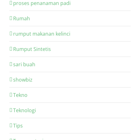
proses penanaman padi
Rumah
rumput makanan kelinci
Rumput Sintetis
sari buah
showbiz
Tekno
Teknologi
Tips