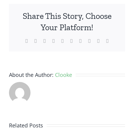
Membuat
Pupuk
Share This Story, Choose
dari
Sabut
Your Platform!
Kelapa
Facebook
Twitter
Reddit
LinkedIn
WhatsApp
Tumblr
Pinterest
Vk
Xing
Email
About the Author:
Clooke
Related Posts