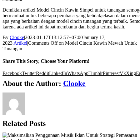
Demikian artikel Model Cincin Kawin Simpel untuk tunangan semog
bermanfaat untuk beberapa pembaca yang ketidakjelasan dalam menc
apa yang berkaitan dengan model cincin tunangan yang terbaik. Sem
karena ada artikel ini dapat membantu dan begitu terima kasih.
By
Clooke
|
2023-01-17T13:12:57+07:00
January 17,
2023
|
Artikel
|
Comments Off
on Model Cincin Kawin Mewah Untuk
Tunangan
Share This Story, Choose Your Platform!
Facebook
Twitter
Reddit
LinkedIn
WhatsApp
Tumblr
Pinterest
Vk
Xing
E
About the Author:
Clooke
Related Posts