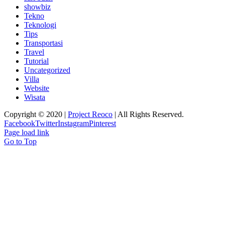
showbiz
Tekno
Teknologi
Tips
Transportasi
Travel
Tutorial
Uncategorized
Villa
Website
Wisata
Copyright © 2020 |
Project Reoco
| All Rights Reserved.
Facebook
Twitter
Instagram
Pinterest
Page load link
Go to Top