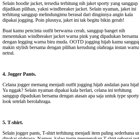
Selain hoodie jacket, tersedia terhitung nih jaket sporty yang sanggup
dijadikan pilihan, yakni windbreaker jacket. Selain nyaman, jaket ini
terhitung sanggup melindungimu berasal dari dinginnya angin kala
dipakai jogging. Poin plusnya, jaket ini tak begitu bikin gerah!
Buat kamu pencinta outfit berwarna cerah, sanggup banget nih
menentukan windbreaker jacket warna pink yang dipadukan bersama
dengan legging warna biru muda. OOTD jogging hijab kamu sanggu
makin stylish bersama dengan pilihan kerudung olahraga instan warn
netral.
4. Jogger Pants.
Celana jogger memang menjadi outfit jogging hijab andalan para hijab
Ya nggak? Selain nyaman dipakai kala berlari, celana ini terhitung
sanggup dipadukan bersama dengan atasan apa saja untuk type sporty
look setelah berolahraga.
5. T-shirt.
Selain jogger pants, T-shirt terhitung menjadi item paling sederhana u
dipakai olahraga. Namun, kalau ingin mengenakan T-shirt sebagai out