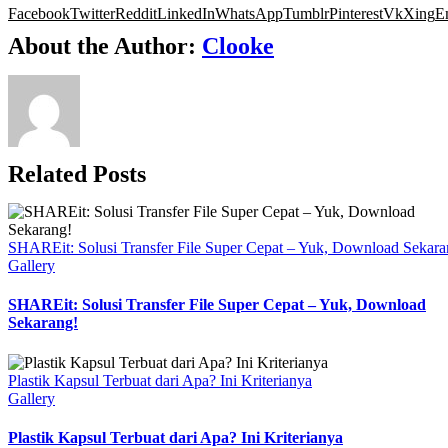
Facebook
Twitter
Reddit
LinkedIn
WhatsApp
Tumblr
Pinterest
Vk
Xing
E
About the Author:
Clooke
Related Posts
SHAREit: Solusi Transfer File Super Cepat – Yuk, Download Sekara
Gallery
SHAREit: Solusi Transfer File Super Cepat – Yuk, Download
Sekarang!
Plastik Kapsul Terbuat dari Apa? Ini Kriterianya
Gallery
Plastik Kapsul Terbuat dari Apa? Ini Kriterianya