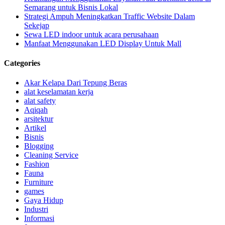
Semarang untuk Bisnis Lokal
Strategi Ampuh Meningkatkan Traffic Website Dalam
Sekejap
Sewa LED indoor untuk acara perusahaan
Manfaat Menggunakan LED Display Untuk Mall
Categories
Akar Kelapa Dari Tepung Beras
alat keselamatan kerja
alat safety
Aqiqah
arsitektur
Artikel
Bisnis
Blogging
Cleaning Service
Fashion
Fauna
Furniture
games
Gaya Hidup
Industri
Informasi