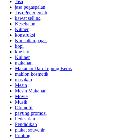
Jasa
jasa pegaspalan
Jasa Penerjemah
kawat selling
Kesehatan
Kiliner
konstruksi
Konsultan pajak
kopi
kue tart
Kuliner
makanan
Makanan Dari Tepung Beras
maklon kosmetik
masakan
Mesin
Mesin Makanan
Movie
Musik
Otomotif
payung promosi
Pedestrian
Pendidikan
plakat souvenir
Printing