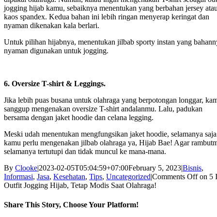
jogging hijab kamu, sebaiknya menentukan yang berbahan jersey ata
kaos spandex. Kedua bahan ini lebih ringan menyerap keringat dan
nyaman dikenakan kala berlari.
Untuk pilihan hijabnya, menentukan jilbab sporty instan yang bahann
nyaman digunakan untuk jogging.
6. Oversize T-shirt & Leggings.
Jika lebih puas busana untuk olahraga yang berpotongan longgar, ka
sanggup mengenakan oversize T-shirt andalanmu. Lalu, padukan
bersama dengan jaket hoodie dan celana legging.
Meski udah menentukan mengfungsikan jaket hoodie, selamanya saja
kamu perlu mengenakan jilbab olahraga ya, Hijab Bae! Agar rambut
selamanya tertutupi dan tidak muncul ke mana-mana.
By
Clooke
|
2023-02-05T05:04:59+07:00
February 5, 2023
|
Bisnis
,
Informasi
,
Jasa
,
Kesehatan
,
Tips
,
Uncategorized
|
Comments Off
on 5 
Outfit Jogging Hijab, Tetap Modis Saat Olahraga!
Share This Story, Choose Your Platform!